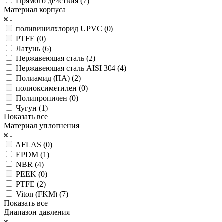
Прямого действия (
7
)
Материал корпуса
поливинилхлорид UPVC (
0
)
PTFE (
0
)
Латунь (
6
)
Нержавеющая сталь (
2
)
Нержавеющая сталь AISI 304 (
4
)
Полиамид (ПА) (
2
)
полиоксиметилен (
0
)
Полипропилен (
0
)
Чугун (
1
)
Показать все
Материал уплотнения
AFLAS (
0
)
EPDM (
1
)
NBR (
4
)
PEEK (
0
)
PTFE (
2
)
Viton (FKM) (
7
)
Показать все
Диапазон давления