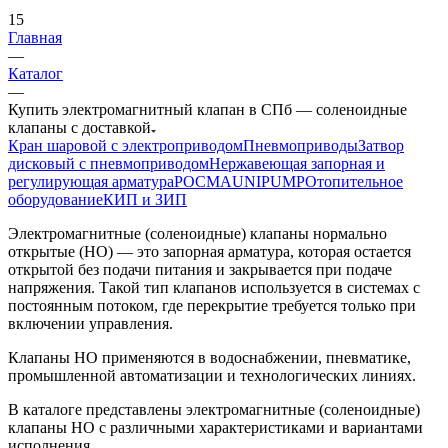
15
Главная
—
Каталог
—
Купить электромагнитный клапан в СПб — соленоидные
клапаны с доставкой
Кран шаровой с электроприводом
Пневмоприводы
Затвор
дисковый с пневмоприводом
Нержавеющая запорная и
регулирующая арматура
РОСМА
UNIPUMP
Отопительное
оборудование
КИП и ЗИП
Электромагнитные (соленоидные) клапаны нормально
открытые (НО) — это запорная арматура, которая остается
открытой без подачи питания и закрывается при подаче
напряжения. Такой тип клапанов используется в системах с
постоянным потоком, где перекрытие требуется только при
включении управления.
Клапаны НО применяются в водоснабжении, пневматике,
промышленной автоматизации и технологических линиях.
В каталоге представлены электромагнитные (соленоидные)
клапаны НО с различными характеристиками и вариантами
исполнения.