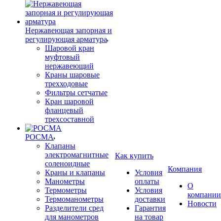
Нержавеющая запорная и
регулирующая арматура
Шаровой кран
муфтовый
нержавеющий
Краны шаровые
трехходовые
Фильтры сетчатые
Кран шаровой
фланцевый
трехсоставной
РОСМА
Клапаны
электромагнитные
Как купить
соленоидные
Компания
Краны и клапаны
Условия
Манометры
оплаты
О
Термометры
Условия
компании
Термоманометры
доставки
Новости
Разделители сред
Гарантия
для манометров
на товар