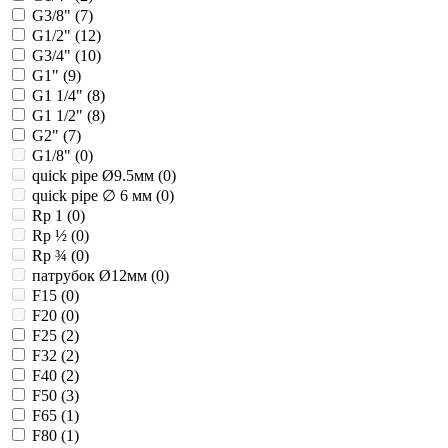
G3/8" (
7
)
G1/2" (
12
)
G3/4" (
10
)
G1" (
9
)
G1 1/4" (
8
)
G1 1/2" (
8
)
G2" (
7
)
G1/8" (
0
)
quick pipe Ø9.5мм (
0
)
quick pipe ∅ 6 мм (
0
)
Rp 1 (
0
)
Rp ½ (
0
)
Rp ¾ (
0
)
патрубок Ø12мм (
0
)
F15 (
0
)
F20 (
0
)
F25 (
2
)
F32 (
2
)
F40 (
2
)
F50 (
3
)
F65 (
1
)
F80 (
1
)