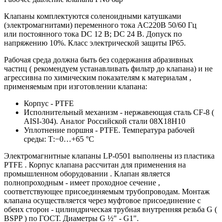
Клапаны комплектуются соленоидными катушками
(электромагнитами) переменного тока AC220В 50/60 Гц
или постоянного тока DC 12 В; DC 24 В. Допуск по
напряжению 10%. Класс электрической защиты IP65.
Рабочая среда должна быть без содержания абразивных
частиц ( рекомендуем устанавливать фильтр до клапана) и не
агрессивна по химическим показателям к материалам ,
применяемым при изготовлении клапана:
Корпус - PTFE
Исполнительный механизм - нержавеющая сталь CF-8 (
AISI-304). Аналог Российской стали 08Х18Н10
Уплотнение поршня - PTFE. Температура рабочей
среды: Т:−0…+65 °С
Электромагнитные клапаны LP-0501 выполнены из пластика
PTFE . Корпус клапана рассчитан для применения на
промышленном оборудовании . Клапан является
полнопроходным - имеет проходное сечение ,
соответствующее присоединяемым трубопроводам. Монтаж
клапана осуществляется через муфтовое присоединение с
обеих сторон - цилиндрическая трубная внутренняя резьба G (
BSPP ) по ГОСТ. Диаметры G ½" - G1".