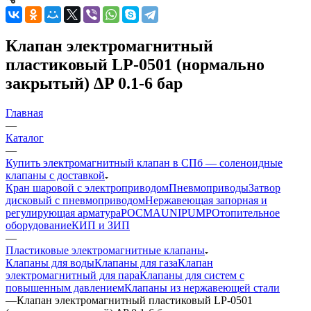
Клапан электромагнитный
пластиковый LP-0501 (нормально
закрытый) ∆P 0.1-6 бар
Главная
—
Каталог
—
Купить электромагнитный клапан в СПб — соленоидные
клапаны с доставкой
Кран шаровой с электроприводом
Пневмоприводы
Затвор
дисковый с пневмоприводом
Нержавеющая запорная и
регулирующая арматура
РОСМА
UNIPUMP
Отопительное
оборудование
КИП и ЗИП
—
Пластиковые электромагнитные клапаны
Клапаны для воды
Клапаны для газа
Клапан
электромагнитный для пара
Клапаны для систем с
повышенным давлением
Клапаны из нержавеющей стали
—
Клапан электромагнитный пластиковый LP-0501