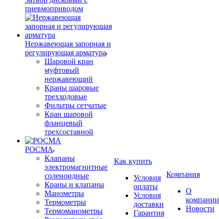
пневмоприводом
Нержавеющая запорная и
регулирующая арматура
Шаровой кран
муфтовый
нержавеющий
Краны шаровые
трехходовые
Фильтры сетчатые
Кран шаровой
фланцевый
трехсоставной
РОСМА
Клапаны
Как купить
электромагнитные
Компания
соленоидные
Условия
Краны и клапаны
оплаты
О
Манометры
Условия
компании
Термометры
доставки
Новости
Термоманометры
Гарантия