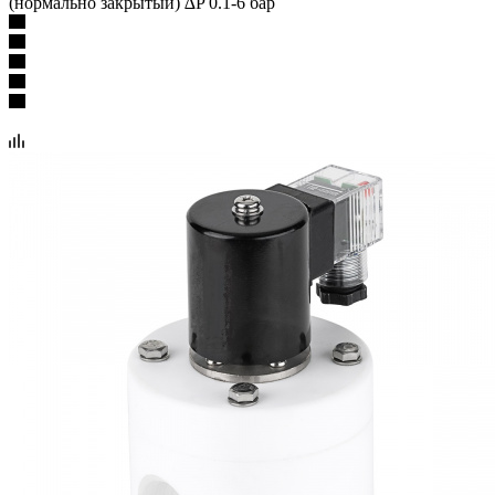
(нормально закрытый) ∆P 0.1-6 бар