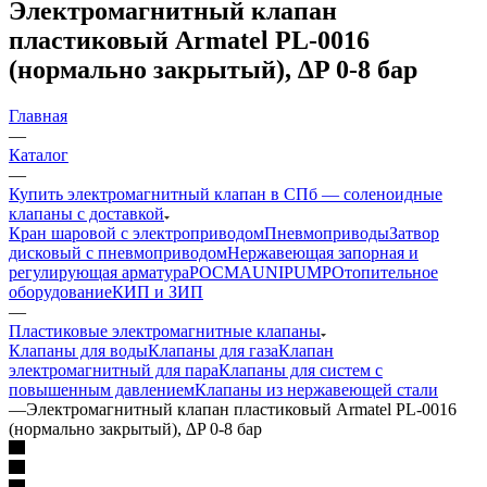
Электромагнитный клапан
пластиковый Armatel PL-0016
(нормально закрытый), ∆P 0-8 бар
Главная
—
Каталог
—
Купить электромагнитный клапан в СПб — соленоидные
клапаны с доставкой
Кран шаровой с электроприводом
Пневмоприводы
Затвор
дисковый с пневмоприводом
Нержавеющая запорная и
регулирующая арматура
РОСМА
UNIPUMP
Отопительное
оборудование
КИП и ЗИП
—
Пластиковые электромагнитные клапаны
Клапаны для воды
Клапаны для газа
Клапан
электромагнитный для пара
Клапаны для систем с
повышенным давлением
Клапаны из нержавеющей стали
—
Электромагнитный клапан пластиковый Armatel PL-0016
(нормально закрытый), ∆P 0-8 бар