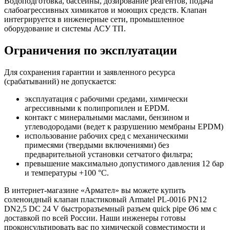
Водоподготовка, бассейны, дозирование реагентов, подача
слабоагрессивных химикатов и моющих средств. Клапан
интегрируется в инженерные сети, промышленное
оборудование и системы АСУ ТП.
Ограничения по эксплуатации
Для сохранения гарантии и заявленного ресурса
(срабатываний) не допускается:
эксплуатация с рабочими средами, химически
агрессивными к полипропилен и EPDM.
контакт с минеральными маслами, бензином и
углеводородами (ведет к разрушению мембраны EPDM)
использование рабочих сред с механическими
примесями (твердыми включениями) без
предварительной установки сетчатого фильтра;
превышение максимально допустимого давления 12 бар
и температуры +100 °С.
В интернет-магазине «Армател» вы можете купить
соленоидный клапан пластиковый Armatel PL-0016 PN12
DN2,5 DC 24 V быстроразъемный разъем quick pipe Ø6 мм с
доставкой по всей России. Наши инженеры готовы
проконсультировать вас по химической совместимости и