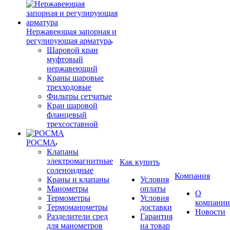
Нержавеющая запорная и
регулирующая арматура
Шаровой кран
муфтовый
нержавеющий
Краны шаровые
трехходовые
Фильтры сетчатые
Кран шаровой
фланцевый
трехсоставной
РОСМА
Клапаны
электромагнитные
Как купить
соленоидные
Компания
Краны и клапаны
Условия
Манометры
оплаты
О
Термометры
Условия
компании
Термоманометры
доставки
Новости
Разделители сред
Гарантия
для манометров
на товар