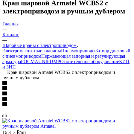
Кран шаровой Armatel WCBS2 с
электроприводом и ручным дублером
Главная
—
Каталог
—
Шаровые краны с электроприводом
Электромагнитные клапаны
Пневмоприводы
Затвор дисковый
с пневмоприводом
Нержавеющая запорная и регулирующая
арматура
РОСМА
UNIPUMP
Отопительное оборудование
КИП
и ЗИП
—
Кран шаровой Armatel WCBS2 с электроприводом и
ручным дублером
16 313
₽
/шт