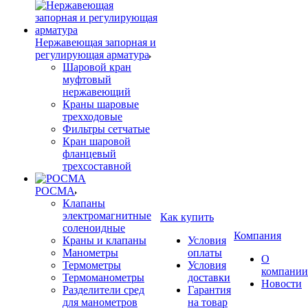
Нержавеющая запорная и
регулирующая арматура
Шаровой кран
муфтовый
нержавеющий
Краны шаровые
трехходовые
Фильтры сетчатые
Кран шаровой
фланцевый
трехсоставной
РОСМА
Клапаны
электромагнитные
Как купить
соленоидные
Компания
Краны и клапаны
Условия
Манометры
оплаты
О
Термометры
Условия
компании
Термоманометры
доставки
Новости
Разделители сред
Гарантия
для манометров
на товар