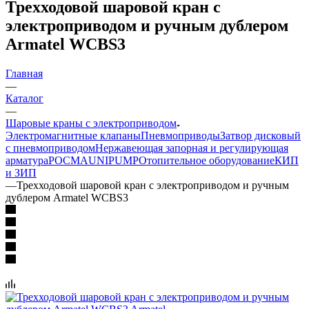
Трехходовой шаровой кран с
электроприводом и ручным дублером
Armatel WCBS3
Главная
—
Каталог
—
Шаровые краны с электроприводом
Электромагнитные клапаны
Пневмоприводы
Затвор дисковый
с пневмоприводом
Нержавеющая запорная и регулирующая
арматура
РОСМА
UNIPUMP
Отопительное оборудование
КИП
и ЗИП
—
Трехходовой шаровой кран с электроприводом и ручным
дублером Armatel WCBS3