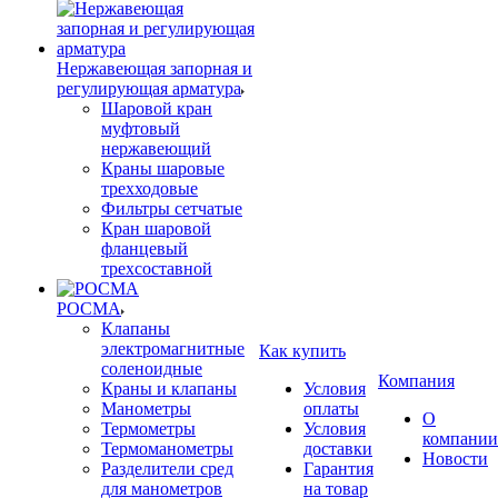
Нержавеющая запорная и
регулирующая арматура
Шаровой кран
муфтовый
нержавеющий
Краны шаровые
трехходовые
Фильтры сетчатые
Кран шаровой
фланцевый
трехсоставной
РОСМА
Клапаны
электромагнитные
Как купить
соленоидные
Компания
Краны и клапаны
Условия
Манометры
оплаты
О
Термометры
Условия
компании
Термоманометры
доставки
Новости
Разделители сред
Гарантия
для манометров
на товар