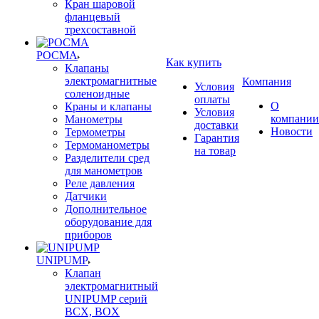
Кран шаровой
фланцевый
трехсоставной
РОСМА
Как купить
Клапаны
электромагнитные
Компания
Условия
соленоидные
оплаты
О
Краны и клапаны
Условия
компании
Манометры
доставки
Новости
Термометры
Гарантия
Термоманометры
на товар
Разделители сред
для манометров
Реле давления
Датчики
Дополнительное
оборудование для
приборов
UNIPUMP
Клапан
электромагнитный
UNIPUMP серий
BCX, BOX