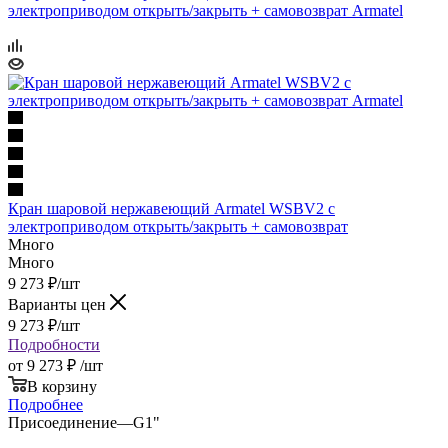
Кран шаровой нержавеющий Armatel WSBV2 с
электроприводом открыть/закрыть + самовозврат
Много
Много
9 273
₽
/шт
Варианты цен
9 273
₽
/шт
Подробности
от
9 273 ₽
/шт
В корзину
Подробнее
Присоединение
—
G1"