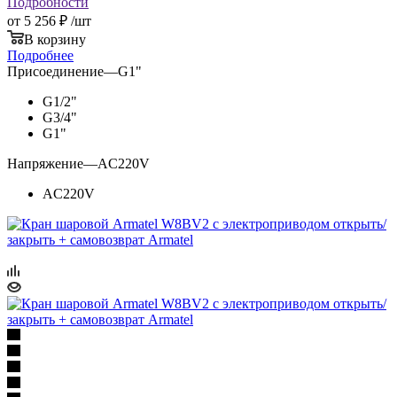
Подробности
от
5 256 ₽
/шт
В корзину
Подробнее
Присоединение
—
G1"
G1/2"
G3/4"
G1"
Напряжение
—
AC220V
AC220V