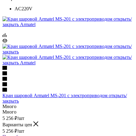
AC220V
Кран шаровой Armatel MS-201 с электроприводом открыть/
закрыть
Много
Много
5 256
₽
/шт
Варианты цен
5 256
₽
/шт