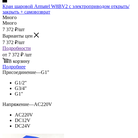
Кран шаровой Armatel W8BV2 с электроприводом открыть/
закрыть + самовозврат
Много
Много
7 372
₽
/шт
Варианты цен
7 372
₽
/шт
Подробности
от
7 372 ₽
/шт
В корзину
Подробнее
Присоединение
—
G1"
G1/2"
G3/4"
G1"
Напряжение
—
AC220V
AC220V
DC12V
DC24V