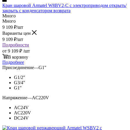
Кран шаровой Armatel W8BV2-С с электроприводом открыть/
закрыть с конденсатором возврата
Много
Много
9 109
₽
/шт
Варианты цен
9 109
₽
/шт
Подробности
от
9 109 ₽
/шт
В корзину
Подробнее
Присоединение
—
G1"
G1/2"
G3/4"
G1"
Напряжение
—
AC220V
AC24V
AC220V
DC24V