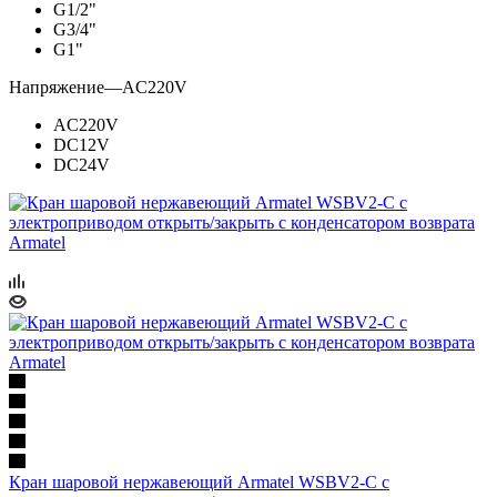
G1/2"
G3/4"
G1"
Напряжение
—
AC220V
AC220V
DC12V
DC24V
Кран шаровой нержавеющий Armatel WSBV2-С с