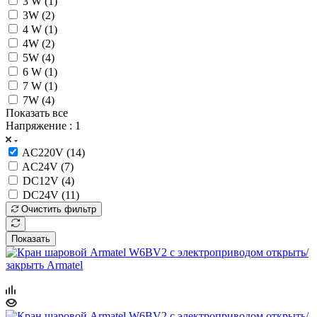
3 W (
1
)
3W (
2
)
4 W (
1
)
4W (
2
)
5W (
4
)
6 W (
1
)
7 W (
1
)
7W (
4
)
Показать все
Напряжение
: 1
AC220V (
14
)
AC24V (
7
)
DC12V (
4
)
DC24V (
11
)
Очистить фильтр
Показать