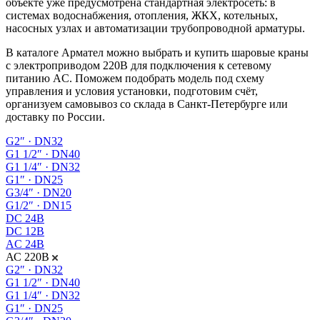
объекте уже предусмотрена стандартная электросеть: в
системах водоснабжения, отопления, ЖКХ, котельных,
насосных узлах и автоматизации трубопроводной арматуры.
В каталоге Армател можно выбрать и купить шаровые краны
с электроприводом 220В для подключения к сетевому
питанию AC. Поможем подобрать модель под схему
управления и условия установки, подготовим счёт,
организуем самовывоз со склада в Санкт-Петербурге или
доставку по России.
G2″ · DN32
G1 1/2″ · DN40
G1 1/4″ · DN32
G1″ · DN25
G3/4″ · DN20
G1/2″ · DN15
DC 24В
DC 12В
AC 24В
АС 220В
G2″ · DN32
G1 1/2″ · DN40
G1 1/4″ · DN32
G1″ · DN25