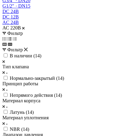
G3/4″ · DN20
G1/2″ · DN15
DC 24В
DC 12В
AC 24В
АС 220В
Фильтр
Фильтр
В наличии (
14
)
Тип клапана
Нормально-закрытый (
14
)
Принцип работы
Непрямого действия (
14
)
Материал корпуса
Латунь (
14
)
Материал уплотнения
NBR (
14
)
Диапазон давления