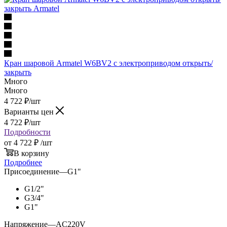
Кран шаровой Armatel W6BV2 с электроприводом открыть/
закрыть
Много
Много
4 722
₽
/шт
Варианты цен
4 722
₽
/шт
Подробности
от
4 722 ₽
/шт
В корзину
Подробнее
Присоединение
—
G1"
G1/2"
G3/4"
G1"
Напряжение
—
AC220V