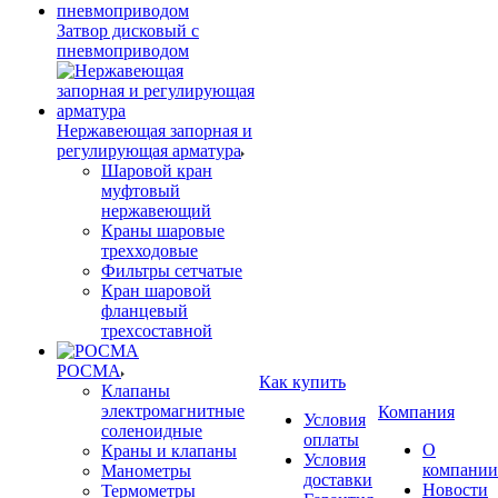
Затвор дисковый с
пневмоприводом
Нержавеющая запорная и
регулирующая арматура
Шаровой кран
муфтовый
нержавеющий
Краны шаровые
трехходовые
Фильтры сетчатые
Кран шаровой
фланцевый
трехсоставной
РОСМА
Как купить
Клапаны
электромагнитные
Компания
Условия
соленоидные
оплаты
О
Краны и клапаны
Условия
компании
Манометры
доставки
Новости
Термометры