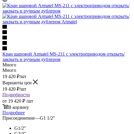
Кран шаровой Armatel MS-211 с электроприводом открыть/
закрыть и ручным дублером
Много
Много
19 420
₽
/шт
Варианты цен
19 420
₽
/шт
Подробности
от
19 420 ₽
/шт
В корзину
Подробнее
Присоединение
—
G1 1/2"
G1/2"
G3/4"