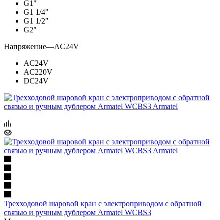
G1"
G1 1/4"
G1 1/2"
G2"
Напряжение
—
AC24V
AC24V
AC220V
DC24V
Трехходовой шаровой кран с электроприводом с обратной
связью и ручным дублером Armatel WCBS3