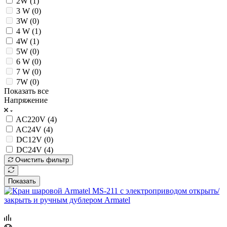
2W (
1
)
3 W (
0
)
3W (
0
)
4 W (
1
)
4W (
1
)
5W (
0
)
6 W (
0
)
7 W (
0
)
7W (
0
)
Показать все
Напряжение
AC220V (
4
)
AC24V (
4
)
DC12V (
0
)
DC24V (
4
)
Очистить фильтр
Показать