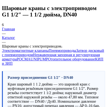
Шаровые краны с электроприводом
G1 1/2″ — 1 1/2 дюйма, DN40
6
Главная
—
Каталог
—
Шаровые краны с электроприводом
Электромагнитные клапаны
Пневмоприводы
Затвор дисковый
с пневмоприводом
Нержавеющая запорная и регулирующая
арматура
РОСМА
UNIPUMP
Отопительное оборудование
КИП
и ЗИП
Размер присоединения G1 1/2″ · DN40
Кран шаровый 1 1 2 дюйма — это шаровой кран с
муфтовым резьбовым присоединением G1 1/2″. Размер
резьбы соответствует 1 1/2 дюйма; наружный диаметр
ответной наружной резьбы — около 47,80 мм. Типовое
соответствие — DN40 / Ду40. Номинальное давление
— PN16; допустимый перепад давления — ΔP 0–16 бар.