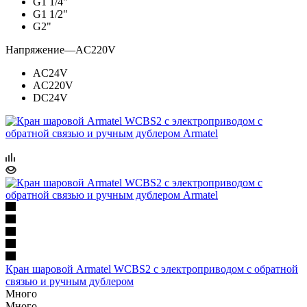
G1 1/4"
G1 1/2"
G2"
Напряжение
—
AC220V
AC24V
AC220V
DC24V
Кран шаровой Armatel WCBS2 с электроприводом с обратной
связью и ручным дублером
Много
Много