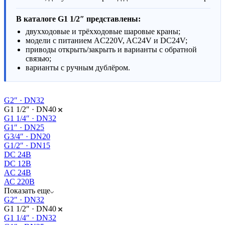
В каталоге G1 1/2″ представлены:
двухходовые и трёхходовые шаровые краны;
модели с питанием AC220V, AC24V и DC24V;
приводы открыть/закрыть и варианты с обратной
связью;
варианты с ручным дублёром.
G2″ · DN32
G1 1/2″ · DN40
G1 1/4″ · DN32
G1″ · DN25
G3/4″ · DN20
G1/2″ · DN15
DC 24В
DC 12В
AC 24В
АС 220В
Показать еще
G2″ · DN32
G1 1/2″ · DN40
G1 1/4″ · DN32