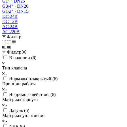
G1″ · DN25
G3/4″ · DN20
G1/2″ · DN15
DC 24В
DC 12В
AC 24В
АС 220В
Фильтр
Фильтр
В наличии (
6
)
Тип клапана
Нормально-закрытый (
6
)
Принцип работы
Непрямого действия (
6
)
Материал корпуса
Латунь (
6
)
Материал уплотнения
NBR (
6
)