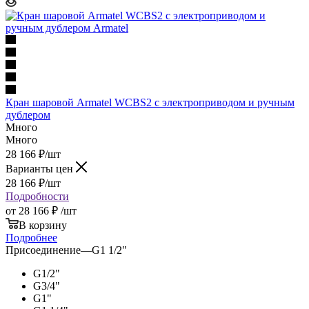
Кран шаровой Armatel WCBS2 с электроприводом и ручным
дублером
Много
Много
28 166
₽
/шт
Варианты цен
28 166
₽
/шт
Подробности
от
28 166 ₽
/шт
В корзину
Подробнее
Присоединение
—
G1 1/2"
G1/2"
G3/4"
G1"