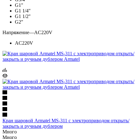
G1"
G1 1/4"
G1 1/2"
G2"
Напряжение
—
AC220V
AC220V
Кран шаровой Armatel MS-311 с электроприводом открыть/
закрыть и ручным дублером
Много
Много