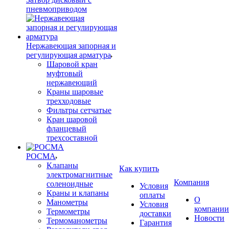
пневмоприводом
Нержавеющая запорная и
регулирующая арматура
Шаровой кран
муфтовый
нержавеющий
Краны шаровые
трехходовые
Фильтры сетчатые
Кран шаровой
фланцевый
трехсоставной
РОСМА
Клапаны
Как купить
электромагнитные
Компания
соленоидные
Условия
Краны и клапаны
оплаты
О
Манометры
Условия
компании
Термометры
доставки
Новости
Термоманометры
Гарантия