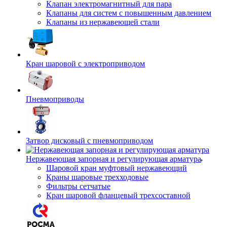
Клапан электромагнитный для пара
Клапаны для систем с повышенным давлением
Клапаны из нержавеющей стали
Кран шаровой с электроприводом
Пневмоприводы
Затвор дисковый с пневмоприводом
Нержавеющая запорная и регулирующая арматура
Шаровой кран муфтовый нержавеющий
Краны шаровые трехходовые
Фильтры сетчатые
Кран шаровой фланцевый трехсоставной