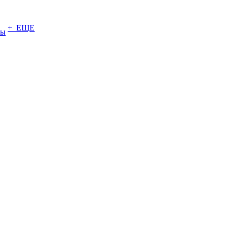
+ ЕЩЕ
ты