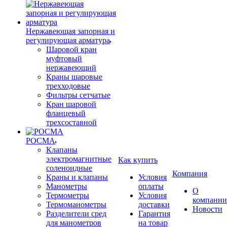
Нержавеющая запорная и
регулирующая арматура
Шаровой кран
муфтовый
нержавеющий
Краны шаровые
трехходовые
Фильтры сетчатые
Кран шаровой
фланцевый
трехсоставной
РОСМА
Клапаны
электромагнитные
Как купить
соленоидные
Компания
Краны и клапаны
Условия
Манометры
оплаты
О
Термометры
Условия
компании
Термоманометры
доставки
Новости
Разделители сред
Гарантия
для манометров
на товар