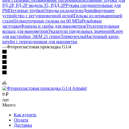
щей стали
Быстрозажимные патроны
Капиллярные трубки для
РД-2Р, РД-2Р модель 35, РДД-2Р
Рукава сое­ди­ни­тель­ные для
РМ
Петлевые трубки
Отводы-охладители
Демпфи­рую­щее
устрой­ство с ре­гу­ли­ро­воч­ной иглой
Гильзы из нер­жа­вею­щей
стали
Цельноточеные гильзы на 60 МПа
Резьбовые
заглушки
Фланцы и скобы для манометров
Уплотнительные
коль­ца для ма­но­мет­ров
Указатели пре­дель­ных зна­че­ний
Ключ
для на­строй­ки ЭКМ 21 серии
Термочехлы
Настен­ный крон­
штейн с пере­ход­ни­ком для ма­но­мет­ра
—
Фторопластовая прокладка G1/4
9
₽
/шт
Много
Как купить
Оплата
Доставка