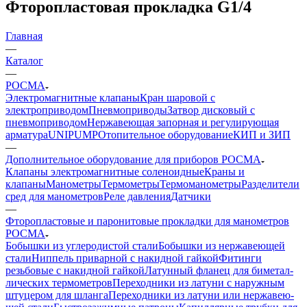
Фторопластовая прокладка G1/4
Главная
—
Каталог
—
РОСМА
Электромагнитные клапаны
Кран шаровой с
электроприводом
Пневмоприводы
Затвор дисковый с
пневмоприводом
Нержавеющая запорная и регулирующая
арматура
UNIPUMP
Отопительное оборудование
КИП и ЗИП
—
Дополнительное оборудование для приборов РОСМА
Клапаны электромагнитные соленоидные
Краны и
клапаны
Манометры
Термометры
Термоманометры
Разделители
сред для манометров
Реле давления
Датчики
—
Фторопласто­вые и паро­ни­то­вые про­кладки для ма­но­мет­ров
РОСМА
Бобышки из уг­ле­ро­дис­той стали
Бобышки из нер­жа­вею­щей
стали
Ниппель при­вар­ной с накидной гайкой
Фитинги
резьбовые с накидной гайкой
Латунный фла­нец для би­ме­тал­
ли­чес­ких тер­мо­мет­ров
Переходники из ла­ту­ни с на­руж­ным
шту­це­ром для шлан­га
Переходники из ла­ту­ни или нер­жа­вею­