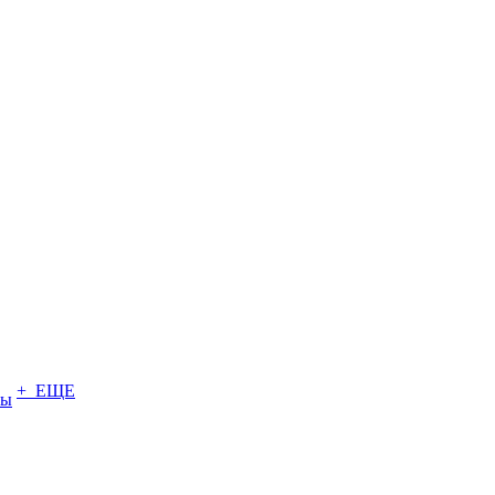
+ ЕЩЕ
ты