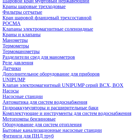
Шаровой кран муфтовый нержавеющий
Краны шаровые трехходовые
Фильтры сетчатые
Кран шаровой фланцевый трехсоставной
РОСМА
Клапаны электромагнитные соленоидные
Краны и клапаны
Манометры
Термометры
Термоманометры
Разделители сред для манометров
Реле давления
Датчики
Дополнительное оборудование для приборов
UNIPUMP
Клапан электромагнитный UNIPUMP серий BCX, BOX
Насосы
Насосные станции
Автоматика для систем водоснабжения
Гидроаккумуляторы и расширительные баки
Комплектующие и инструменты для систем водоснабжения
Мотопомпы бензиновые
Оборудование для систем отопления
Бытовые канализационные насосные станции
Фитинги для ПНД труб