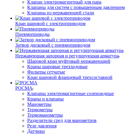
Клапан электромагнитный для пара
Клапаны для систем с повышенным давлением
Клапаны из нержавеющей стали
Кран шаровой с электроприводом
Пневмоприводы
Затвор дисковый с пневмоприводом
Нержавеющая запорная и регулирующая арматура
Шаровой кран муфтовый нержавеющий
Краны шаровые трехходовые
Фильтры сетчатые
Кран шаровой фланцевый трехсоставной
РОСМА
Клапаны электромагнитные соленоидные
Краны и клапаны
Манометры
Термометры
Термоманометры
Разделители сред для манометров
Реле давления
Датчики