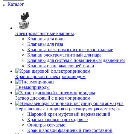
Каталог
Электромагнитные клапаны
Клапаны для воды
Клапаны для газа
Клапаны электромагнитные пластиковые
Клапан электромагнитный для пара
Клапаны для систем с повышенным давлением
Клапаны из нержавеющей стали
Кран шаровой с электроприводом
Пневмоприводы
Затвор дисковый с пневмоприводом
Нержавеющая запорная и регулирующая арматура
Шаровой кран муфтовый нержавеющий
Краны шаровые трехходовые
Фильтры сетчатые
Кран шаровой фланцевый трехсоставной