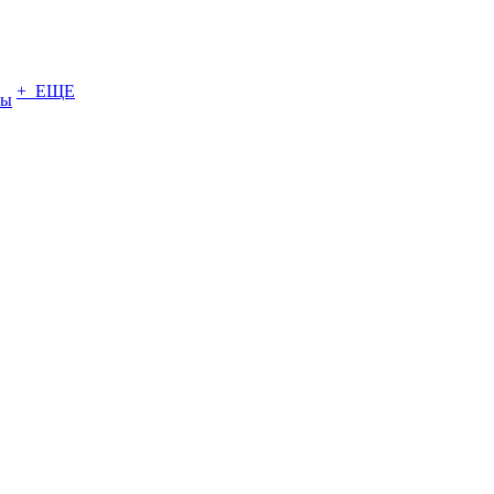
+ ЕЩЕ
ты