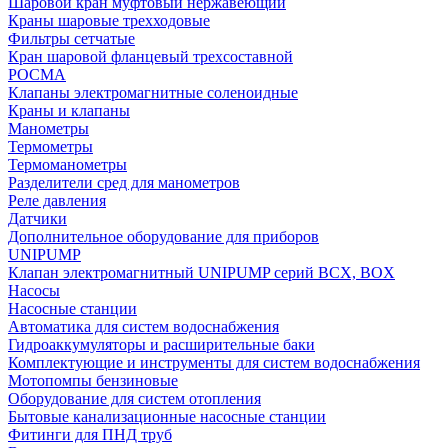
Шаровой кран муфтовый нержавеющий
Краны шаровые трехходовые
Фильтры сетчатые
Кран шаровой фланцевый трехсоставной
РОСМА
Клапаны электромагнитные соленоидные
Краны и клапаны
Манометры
Термометры
Термоманометры
Разделители сред для манометров
Реле давления
Датчики
Дополнительное оборудование для приборов
UNIPUMP
Клапан электромагнитный UNIPUMP серий BCX, BOX
Насосы
Насосные станции
Автоматика для систем водоснабжения
Гидроаккумуляторы и расширительные баки
Комплектующие и инструменты для систем водоснабжения
Мотопомпы бензиновые
Оборудование для систем отопления
Бытовые канализационные насосные станции
Фитинги для ПНД труб