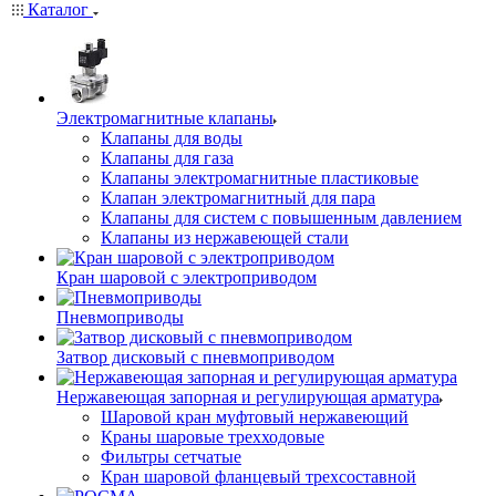
Каталог
Электромагнитные клапаны
Клапаны для воды
Клапаны для газа
Клапаны электромагнитные пластиковые
Клапан электромагнитный для пара
Клапаны для систем с повышенным давлением
Клапаны из нержавеющей стали
Кран шаровой с электроприводом
Пневмоприводы
Затвор дисковый с пневмоприводом
Нержавеющая запорная и регулирующая арматура
Шаровой кран муфтовый нержавеющий
Краны шаровые трехходовые
Фильтры сетчатые
Кран шаровой фланцевый трехсоставной