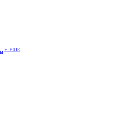
+ ЕЩЕ
ты