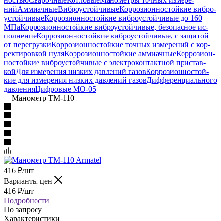
ностью
Сварочные
Котловые
Манометры точ­ных изме­ре­
ний
Аммиачные
Виб­ро­ус­той­чи­вые
Кор­ро­зи­он­но­стой­кие виб­ро­
ус­той­чи­вые
Кор­ро­зи­он­но­стой­кие виб­ро­ус­той­чи­вые до 160
МПа
Кор­ро­зи­он­но­стой­кие виб­ро­ус­той­чи­вые, бе­зо­пас­ное ис­
пол­не­ние
Кор­ро­зи­он­но­стой­кие виб­ро­ус­той­чи­вые, с за­щи­той
от пе­ре­груз­ки
Кор­ро­зи­он­но­стой­кие точ­ных изме­ре­ний с кор­
рек­ти­ров­кой нуля
Кор­ро­зи­он­но­стой­кие ам­ми­ач­ные
Кор­ро­зи­он­
но­стой­кие виб­ро­ус­той­чи­вые с элек­тро­кон­такт­ной при­став­
кой
Для изме­ре­ния низ­ких дав­ле­ний га­зов
Кор­ро­зи­он­но­стой­
кие для изме­ре­ния низ­ких дав­ле­ний га­зов
Диф­фе­рен­ци­аль­но­го
дав­ле­ния
Циф­ро­вые МО-05
—
Манометр ТМ-110
416
₽
/шт
Варианты цен
416
₽
/шт
Подробности
По запросу
Характеристики