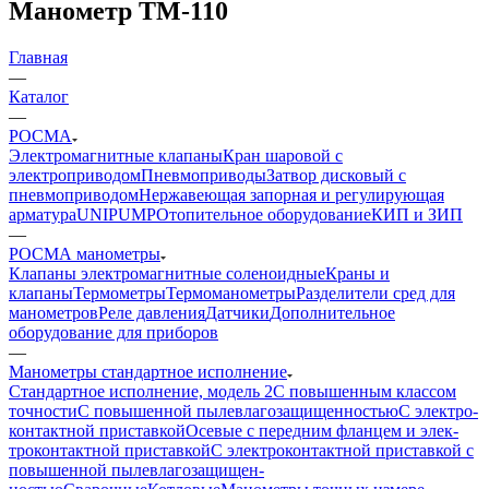
Манометр ТМ-110
Главная
—
Каталог
—
РОСМА
Электромагнитные клапаны
Кран шаровой с
электроприводом
Пневмоприводы
Затвор дисковый с
пневмоприводом
Нержавеющая запорная и регулирующая
арматура
UNIPUMP
Отопительное оборудование
КИП и ЗИП
—
РОСМА манометры
Клапаны электромагнитные соленоидные
Краны и
клапаны
Термометры
Термоманометры
Разделители сред для
манометров
Реле давления
Датчики
Дополнительное
оборудование для приборов
—
Манометры стандартное исполнение
Стандартное исполнение, модель 2
С по­вы­шен­ным клас­сом
точности
С по­вы­шен­ной пы­ле­вла­го­защи­щен­ностью
С элек­тро­
кон­такт­ной при­став­кой
Осе­вые с пе­ред­ним флан­цем и элек­
тро­кон­такт­ной приставкой
С элек­тро­контакт­ной при­став­кой с
по­вы­шен­ной пыле­вла­го­за­щи­щен­