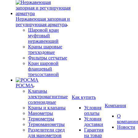
Нержавеющая запорная и
регулирующая арматура
Шаровой кран
муфтовый
нержавеющий
Краны шаровые
трехходовые
Фильтры сетчатые
Кран шаровой
фланцевый
трехсоставной
РОСМА
Клапаны
электромагнитные
Как купить
соленоидные
Компания
Краны и клапаны
Условия
Манометры
оплаты
О
Термометры
Условия
компании
Термоманометры
доставки
Новости
Разделители сред
Гарантия
для манометров
на товар