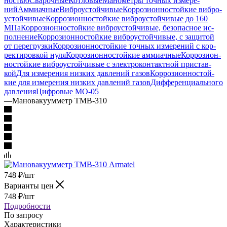
ностью
Сварочные
Котловые
Манометры точ­ных изме­ре­
ний
Аммиачные
Виб­ро­ус­той­чи­вые
Кор­ро­зи­он­но­стой­кие виб­ро­
ус­той­чи­вые
Кор­ро­зи­он­но­стой­кие виб­ро­ус­той­чи­вые до 160
МПа
Кор­ро­зи­он­но­стой­кие виб­ро­ус­той­чи­вые, бе­зо­пас­ное ис­
пол­не­ние
Кор­ро­зи­он­но­стой­кие виб­ро­ус­той­чи­вые, с за­щи­той
от пе­ре­груз­ки
Кор­ро­зи­он­но­стой­кие точ­ных изме­ре­ний с кор­
рек­ти­ров­кой нуля
Кор­ро­зи­он­но­стой­кие ам­ми­ач­ные
Кор­ро­зи­он­
но­стой­кие виб­ро­ус­той­чи­вые с элек­тро­кон­такт­ной при­став­
кой
Для изме­ре­ния низ­ких дав­ле­ний га­зов
Кор­ро­зи­он­но­стой­
кие для изме­ре­ния низ­ких дав­ле­ний га­зов
Диф­фе­рен­ци­аль­но­го
дав­ле­ния
Циф­ро­вые МО-05
—
Мановакуумметр ТМВ-310
748
₽
/шт
Варианты цен
748
₽
/шт
Подробности
По запросу
Характеристики