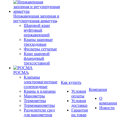
Нержавеющая запорная и
регулирующая арматура
Шаровой кран
муфтовый
нержавеющий
Краны шаровые
трехходовые
Фильтры сетчатые
Кран шаровой
фланцевый
трехсоставной
РОСМА
Клапаны
электромагнитные
Как купить
соленоидные
Компания
Краны и клапаны
Условия
Манометры
оплаты
О
Термометры
Условия
компании
Термоманометры
доставки
Новости
Разделители сред
Гарантия
для манометров
на товар