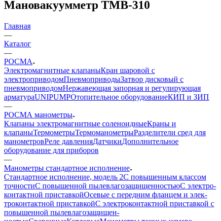
Мановакуумметр ТМВ-310
Главная
—
Каталог
—
РОСМА
Электромагнитные клапаны
Кран шаровой с
электроприводом
Пневмоприводы
Затвор дисковый с
пневмоприводом
Нержавеющая запорная и регулирующая
арматура
UNIPUMP
Отопительное оборудование
КИП и ЗИП
—
РОСМА манометры
Клапаны электромагнитные соленоидные
Краны и
клапаны
Термометры
Термоманометры
Разделители сред для
манометров
Реле давления
Датчики
Дополнительное
оборудование для приборов
—
Манометры стандартное исполнение
Стандартное исполнение, модель 2
С по­вы­шен­ным клас­сом
точности
С по­вы­шен­ной пы­ле­вла­го­защи­щен­ностью
С элек­тро­
кон­такт­ной при­став­кой
Осе­вые с пе­ред­ним флан­цем и элек­
тро­кон­такт­ной приставкой
С элек­тро­контакт­ной при­став­кой с
по­вы­шен­ной пыле­вла­го­за­щи­щен­