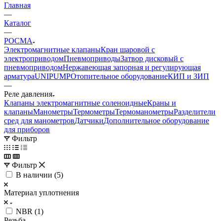
Главная
—
Каталог
—
РОСМА
Электромагнитные клапаны
Кран шаровой с
электроприводом
Пневмоприводы
Затвор дисковый с
пневмоприводом
Нержавеющая запорная и регулирующая
арматура
UNIPUMP
Отопительное оборудование
КИП и ЗИП
—
Реле давления
Клапаны электромагнитные соленоидные
Краны и
клапаны
Манометры
Термометры
Термоманометры
Разделители
сред для манометров
Датчики
Дополнительное оборудование
для приборов
Фильтр
Фильтр
В наличии (
5
)
Материал уплотнения
NBR (
1
)
Резьба