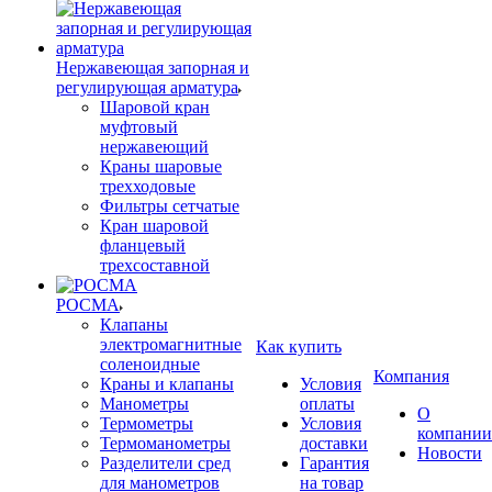
Нержавеющая запорная и
регулирующая арматура
Шаровой кран
муфтовый
нержавеющий
Краны шаровые
трехходовые
Фильтры сетчатые
Кран шаровой
фланцевый
трехсоставной
РОСМА
Клапаны
электромагнитные
Как купить
соленоидные
Компания
Краны и клапаны
Условия
Манометры
оплаты
О
Термометры
Условия
компании
Термоманометры
доставки
Новости
Разделители сред
Гарантия
для манометров
на товар