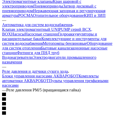
Электромагнитные клапаны
Кран шаровой с
электроприводом
Пневмоприводы
Затвор дисковый с
пневмоприводом
Нержавеющая запорная и регулирующая
арматура
РОСМА
Отопительное оборудование
КИП и ЗИП
—
Автоматика для систем водоснабжения
Клапан электромагнитный UNIPUMP серий BCX,
BOX
Насосы
Насосные станции
Гидроаккумуляторы и
расширительные баки
Комплектующие и инструменты для
систем водоснабжения
Мотопомпы бензиновые
Оборудование
для систем отопления
Бытовые канализационные насосные
станции
Фитинги для ПНД труб
Водонагреватели
Электродвигатели промышленного
назначения
—
Реле давления и датчики сухого хода
Блоки управления насосами АКВАРОБОТ
Комплекты
автоматики АКВАРОБОТ
Пульты управления трехфазными
насосами
—
Реле давления РМ/5 (вращающаяся гайка)