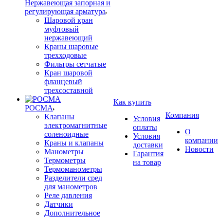
Нержавеющая запорная и
регулирующая арматура
Шаровой кран
муфтовый
нержавеющий
Краны шаровые
трехходовые
Фильтры сетчатые
Кран шаровой
фланцевый
трехсоставной
Как купить
РОСМА
Компания
Клапаны
Условия
электромагнитные
оплаты
О
соленоидные
Условия
компании
Краны и клапаны
доставки
Новости
Манометры
Гарантия
Термометры
на товар
Термоманометры
Разделители сред
для манометров
Реле давления
Датчики
Дополнительное