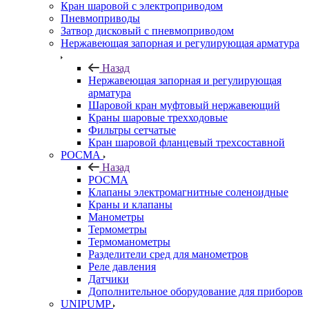
Кран шаровой с электроприводом
Пневмоприводы
Затвор дисковый с пневмоприводом
Нержавеющая запорная и регулирующая арматура
Назад
Нержавеющая запорная и регулирующая
арматура
Шаровой кран муфтовый нержавеющий
Краны шаровые трехходовые
Фильтры сетчатые
Кран шаровой фланцевый трехсоставной
РОСМА
Назад
РОСМА
Клапаны электромагнитные соленоидные
Краны и клапаны
Манометры
Термометры
Термоманометры
Разделители сред для манометров
Реле давления
Датчики
Дополнительное оборудование для приборов
UNIPUMP