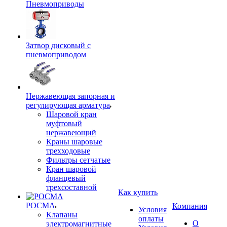
Пневмоприводы
Затвор дисковый с
пневмоприводом
Нержавеющая запорная и
регулирующая арматура
Шаровой кран
муфтовый
нержавеющий
Краны шаровые
трехходовые
Фильтры сетчатые
Кран шаровой
фланцевый
трехсоставной
Как купить
РОСМА
Компания
Условия
Клапаны
оплаты
О
электромагнитные