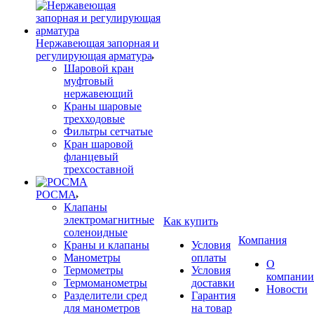
Нержавеющая запорная и
регулирующая арматура
Шаровой кран
муфтовый
нержавеющий
Краны шаровые
трехходовые
Фильтры сетчатые
Кран шаровой
фланцевый
трехсоставной
РОСМА
Клапаны
электромагнитные
Как купить
соленоидные
Компания
Краны и клапаны
Условия
Манометры
оплаты
О
Термометры
Условия
компании
Термоманометры
доставки
Новости
Разделители сред
Гарантия
для манометров
на товар