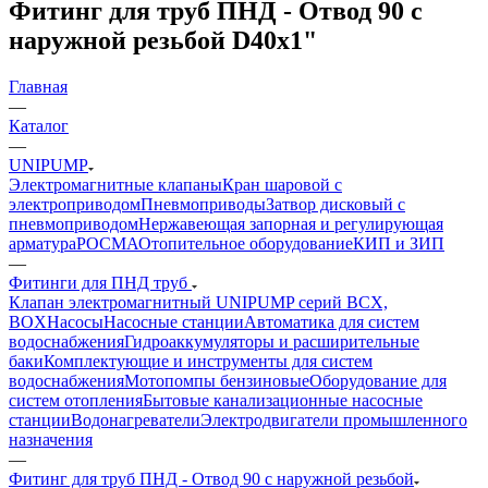
Фитинг для труб ПНД - Отвод 90 с
наружной резьбой D40x1"
Главная
—
Каталог
—
UNIPUMP
Электромагнитные клапаны
Кран шаровой с
электроприводом
Пневмоприводы
Затвор дисковый с
пневмоприводом
Нержавеющая запорная и регулирующая
арматура
РОСМА
Отопительное оборудование
КИП и ЗИП
—
Фитинги для ПНД труб
Клапан электромагнитный UNIPUMP серий BCX,
BOX
Насосы
Насосные станции
Автоматика для систем
водоснабжения
Гидроаккумуляторы и расширительные
баки
Комплектующие и инструменты для систем
водоснабжения
Мотопомпы бензиновые
Оборудование для
систем отопления
Бытовые канализационные насосные
станции
Водонагреватели
Электродвигатели промышленного
назначения
—
Фитинг для труб ПНД - Отвод 90 с наружной резьбой