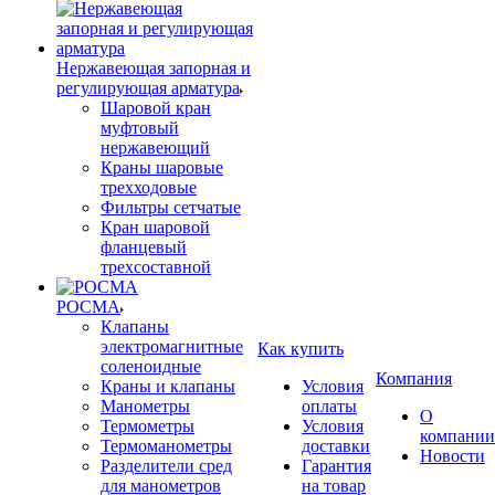
Нержавеющая запорная и
регулирующая арматура
Шаровой кран
муфтовый
нержавеющий
Краны шаровые
трехходовые
Фильтры сетчатые
Кран шаровой
фланцевый
трехсоставной
РОСМА
Клапаны
электромагнитные
Как купить
соленоидные
Компания
Краны и клапаны
Условия
Манометры
оплаты
О
Термометры
Условия
компании
Термоманометры
доставки
Новости
Разделители сред
Гарантия
для манометров
на товар