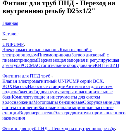
Фитинг для труб ПНД - Переход на
внутреннюю резьбу D25x1/2"
Главная
—
Каталог
—
UNIPUMP
Электромагнитные клапаны
Кран шаровой с
электроприводом
Пневмоприводы
Затвор дисковый с
пневмоприводом
Нержавеющая запорная и регулирующая
арматура
РОСМА
Отопительное оборудование
КИП и ЗИП
—
Фитинги для ПНД труб
Клапан электромагнитный UNIPUMP серий BCX,
BOX
Насосы
Насосные станции
Автоматика для систем
водоснабжения
Гидроаккумуляторы и расширительные
баки
Комплектующие и инструменты для систем
водоснабжения
Мотопомпы бензиновые
Оборудование для
систем отопления
Бытовые канализационные насосные
станции
Водонагреватели
Электродвигатели промышленного
назначения
—
Фитинг для труб ПНД - Переход на внутреннюю резьбу