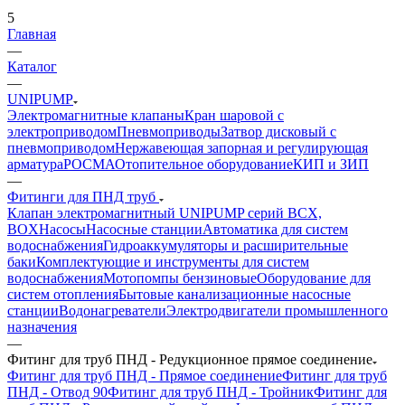
5
Главная
—
Каталог
—
UNIPUMP
Электромагнитные клапаны
Кран шаровой с
электроприводом
Пневмоприводы
Затвор дисковый с
пневмоприводом
Нержавеющая запорная и регулирующая
арматура
РОСМА
Отопительное оборудование
КИП и ЗИП
—
Фитинги для ПНД труб
Клапан электромагнитный UNIPUMP серий BCX,
BOX
Насосы
Насосные станции
Автоматика для систем
водоснабжения
Гидроаккумуляторы и расширительные
баки
Комплектующие и инструменты для систем
водоснабжения
Мотопомпы бензиновые
Оборудование для
систем отопления
Бытовые канализационные насосные
станции
Водонагреватели
Электродвигатели промышленного
назначения
—
Фитинг для труб ПНД - Редукционное прямое соединение
Фитинг для труб ПНД - Прямое соединение
Фитинг для труб
ПНД - Отвод 90
Фитинг для труб ПНД - Тройник
Фитинг для