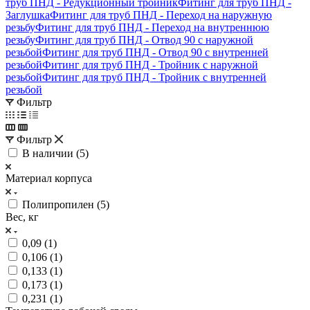
труб ПНД - Редукционный тройник
Фитинг для труб ПНД -
Заглушка
Фитинг для труб ПНД - Переход на наружную
резьбу
Фитинг для труб ПНД - Переход на внутреннюю
резьбу
Фитинг для труб ПНД - Отвод 90 с наружной
резьбой
Фитинг для труб ПНД - Отвод 90 с внутренней
резьбой
Фитинг для труб ПНД - Тройник с наружной
резьбой
Фитинг для труб ПНД - Тройник с внутренней
резьбой
Фильтр
Фильтр
В наличии (
5
)
Материал корпуса
Полипропилен (
5
)
Вес, кг
0,09 (
1
)
0,106 (
1
)
0,133 (
1
)
0,173 (
1
)
0,231 (
1
)