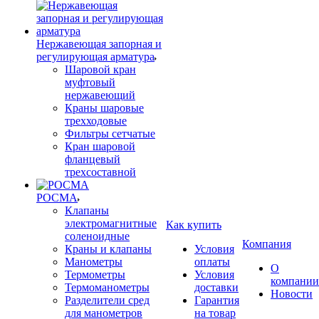
Нержавеющая запорная и
регулирующая арматура
Шаровой кран
муфтовый
нержавеющий
Краны шаровые
трехходовые
Фильтры сетчатые
Кран шаровой
фланцевый
трехсоставной
РОСМА
Клапаны
электромагнитные
Как купить
соленоидные
Компания
Краны и клапаны
Условия
Манометры
оплаты
О
Термометры
Условия
компании
Термоманометры
доставки
Новости
Разделители сред
Гарантия
для манометров
на товар