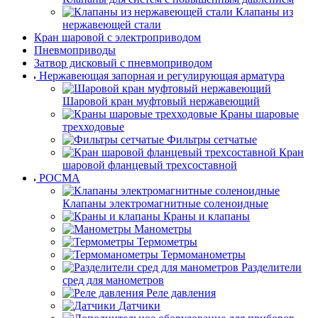
Клапаны из
нержавеющей стали
Кран шаровой с электроприводом
Пневмоприводы
Затвор дисковый с пневмоприводом
Нержавеющая запорная и регулирующая арматура
Шаровой кран муфтовый нержавеющий
Краны шаровые
трехходовые
Фильтры сетчатые
Кран
шаровой фланцевый трехсоставной
РОСМА
Клапаны электромагнитные соленоидные
Краны и клапаны
Манометры
Термометры
Термоманометры
Разделители
сред для манометров
Реле давления
Датчики