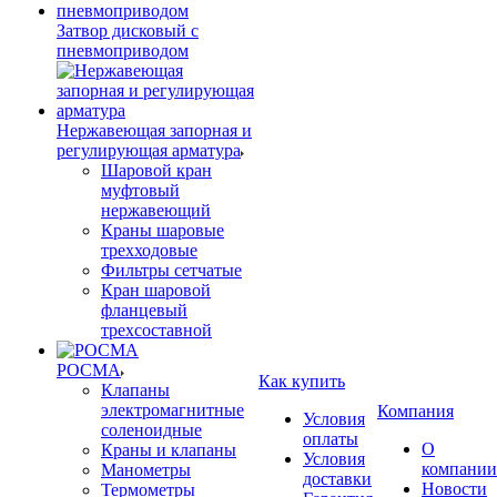
Затвор дисковый с
пневмоприводом
Нержавеющая запорная и
регулирующая арматура
Шаровой кран
муфтовый
нержавеющий
Краны шаровые
трехходовые
Фильтры сетчатые
Кран шаровой
фланцевый
трехсоставной
РОСМА
Как купить
Клапаны
электромагнитные
Компания
Условия
соленоидные
оплаты
О
Краны и клапаны
Условия
компании
Манометры
доставки
Новости
Термометры