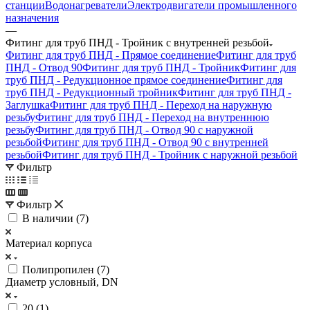
станции
Водонагреватели
Электродвигатели промышленного
назначения
—
Фитинг для труб ПНД - Тройник с внутренней резьбой
Фитинг для труб ПНД - Прямое соединение
Фитинг для труб
ПНД - Отвод 90
Фитинг для труб ПНД - Тройник
Фитинг для
труб ПНД - Редукционное прямое соединение
Фитинг для
труб ПНД - Редукционный тройник
Фитинг для труб ПНД -
Заглушка
Фитинг для труб ПНД - Переход на наружную
резьбу
Фитинг для труб ПНД - Переход на внутреннюю
резьбу
Фитинг для труб ПНД - Отвод 90 с наружной
резьбой
Фитинг для труб ПНД - Отвод 90 с внутренней
резьбой
Фитинг для труб ПНД - Тройник с наружной резьбой
Фильтр
Фильтр
В наличии (
7
)
Материал корпуса
Полипропилен (
7
)
Диаметр условный, DN
20 (
1
)