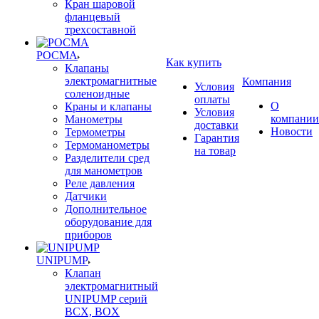
Кран шаровой
фланцевый
трехсоставной
РОСМА
Как купить
Клапаны
электромагнитные
Компания
Условия
соленоидные
оплаты
О
Краны и клапаны
Условия
компании
Манометры
доставки
Новости
Термометры
Гарантия
Термоманометры
на товар
Разделители сред
для манометров
Реле давления
Датчики
Дополнительное
оборудование для
приборов
UNIPUMP
Клапан
электромагнитный
UNIPUMP серий
BCX, BOX