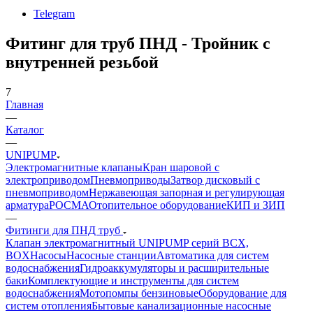
Telegram
Фитинг для труб ПНД - Тройник с
внутренней резьбой
7
Главная
—
Каталог
—
UNIPUMP
Электромагнитные клапаны
Кран шаровой с
электроприводом
Пневмоприводы
Затвор дисковый с
пневмоприводом
Нержавеющая запорная и регулирующая
арматура
РОСМА
Отопительное оборудование
КИП и ЗИП
—
Фитинги для ПНД труб
Клапан электромагнитный UNIPUMP серий BCX,
BOX
Насосы
Насосные станции
Автоматика для систем
водоснабжения
Гидроаккумуляторы и расширительные
баки
Комплектующие и инструменты для систем
водоснабжения
Мотопомпы бензиновые
Оборудование для
систем отопления
Бытовые канализационные насосные