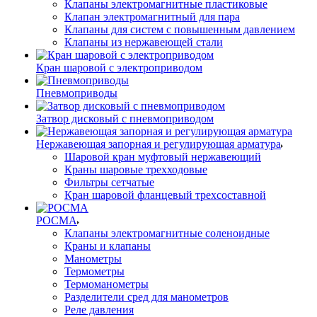
Клапаны электромагнитные пластиковые
Клапан электромагнитный для пара
Клапаны для систем с повышенным давлением
Клапаны из нержавеющей стали
Кран шаровой с электроприводом
Пневмоприводы
Затвор дисковый с пневмоприводом
Нержавеющая запорная и регулирующая арматура
Шаровой кран муфтовый нержавеющий
Краны шаровые трехходовые
Фильтры сетчатые
Кран шаровой фланцевый трехсоставной
РОСМА
Клапаны электромагнитные соленоидные
Краны и клапаны
Манометры
Термометры
Термоманометры
Разделители сред для манометров
Реле давления