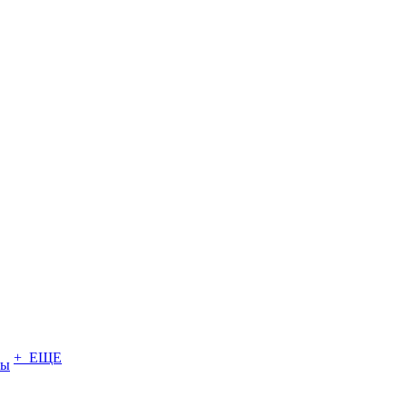
+ ЕЩЕ
ты