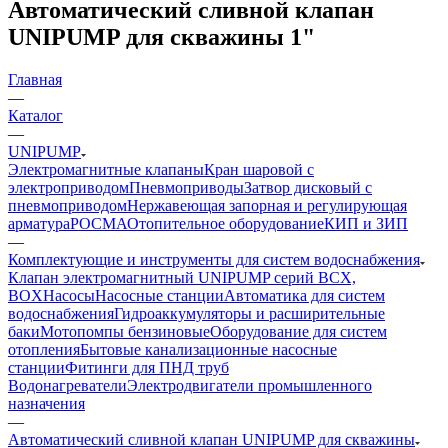
Автоматический сливной клапан
UNIPUMP для скважины 1"
Главная
—
Каталог
—
UNIPUMP
Электромагнитные клапаны
Кран шаровой с
электроприводом
Пневмоприводы
Затвор дисковый с
пневмоприводом
Нержавеющая запорная и регулирующая
арматура
РОСМА
Отопительное оборудование
КИП и ЗИП
—
Комплектующие и инструменты для систем водоснабжения
Клапан электромагнитный UNIPUMP серий BCX,
BOX
Насосы
Насосные станции
Автоматика для систем
водоснабжения
Гидроаккумуляторы и расширительные
баки
Мотопомпы бензиновые
Оборудование для систем
отопления
Бытовые канализационные насосные
станции
Фитинги для ПНД труб
Водонагреватели
Электродвигатели промышленного
назначения
—
Автоматический сливной клапан UNIPUMP для скважины