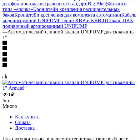
для фильтров магистральных (стандарт Big Blue)
Фитинги
типа «ёлочка»
Кронштейн крепления расширительных
баков
Кронштейн крепления для комплекта автоматики
Кабель
водопогружной UNIPUMP серий КВВ и КВВ-П
Шланг ПВХ
поливочный армированный UNIPUMP
—
Автоматический сливной клапан UNIPUMP для скважины
1"
390
₽
/шт
Много
Как купить
Оплата
Доставка
Для покупки товара в нашем интернет-магазине выберите