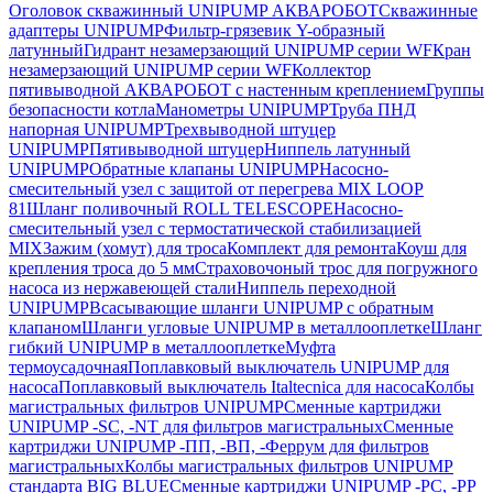
Оголовок скважинный UNIPUMP АКВАРОБОТ
Скважинные
адаптеры UNIPUMP
Фильтр-грязевик Y-образный
латунный
Гидрант незамерзающий UNIPUMP серии WF
Кран
незамерзающий UNIPUMP серии WF
Коллектор
пятивыводной АКВАРОБОТ с настенным креплением
Группы
безопасности котла
Манометры UNIPUMP
Труба ПНД
напорная UNIPUMP
Трехвыводной штуцер
UNIPUMP
Пятивыводной штуцер
Ниппель латунный
UNIPUMP
Обратные клапаны UNIPUMP
Насосно-
смесительный узел с защитой от перегрева MIX LOOP
81
Шланг поливочный ROLL TELESCOPE
Насосно-
смесительный узел с термостатической стабилизацией
MIX
Зажим (хомут) для троса
Комплект для ремонта
Коуш для
крепления троса до 5 мм
Страховочоный трос для погружного
насоса из нержавеющей стали
Ниппель переходной
UNIPUMP
Всасывающие шланги UNIPUMP с обратным
клапаном
Шланги угловые UNIPUMP в металлооплетке
Шланг
гибкий UNIPUMP в металлооплетке
Муфта
термоусадочная
Поплавковый выключатель UNIPUMP для
насоса
Поплавковый выключатель Italtecnica для насоса
Колбы
магистральных фильтров UNIPUMP
Сменные картриджи
UNIPUMP -SC, -NT для фильтров магистральных
Сменные
картриджи UNIPUMP -ПП, -ВП, -Феррум для фильтров
магистральных
Колбы магистральных фильтров UNIPUMP
стандарта BIG BLUE
Сменные картриджи UNIPUMP -PC, -PP