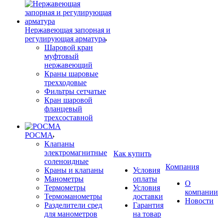
Нержавеющая запорная и
регулирующая арматура
Шаровой кран
муфтовый
нержавеющий
Краны шаровые
трехходовые
Фильтры сетчатые
Кран шаровой
фланцевый
трехсоставной
РОСМА
Клапаны
электромагнитные
Как купить
соленоидные
Компания
Краны и клапаны
Условия
Манометры
оплаты
О
Термометры
Условия
компании
Термоманометры
доставки
Новости
Разделители сред
Гарантия
для манометров
на товар