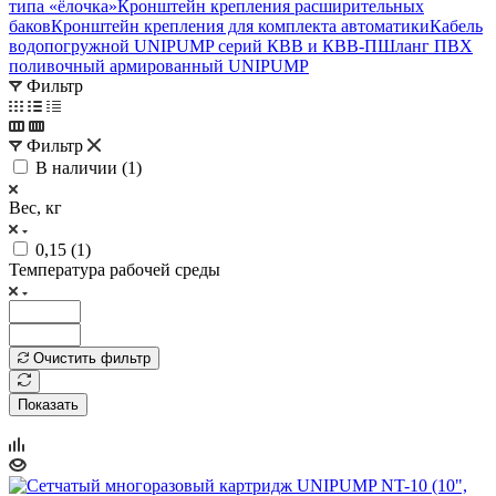
типа «ёлочка»
Кронштейн крепления расширительных
баков
Кронштейн крепления для комплекта автоматики
Кабель
водопогружной UNIPUMP серий КВВ и КВВ-П
Шланг ПВХ
поливочный армированный UNIPUMP
Фильтр
Фильтр
В наличии (
1
)
Вес, кг
0,15 (
1
)
Температура рабочей среды
Очистить фильтр
Показать