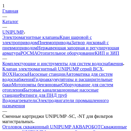
1
Главная
—
Каталог
—
UNIPUMP
Электромагнитные клапаны
Кран шаровой с
электроприводом
Пневмоприводы
Затвор дисковый с
пневмоприводом
Нержавеющая запорная и регулирующая
арматура
РОСМА
Отопительное оборудование
КИП и ЗИП
—
Комплектующие и инструменты для систем водоснабжения
Клапан электромагнитный UNIPUMP серий BCX,
BOX
Насосы
Насосные станции
Автоматика для систем
водоснабжения
Гидроаккумуляторы и расширительные
баки
Мотопомпы бензиновые
Оборудование для систем
отопления
Бытовые канализационные насосные
станции
Фитинги для ПНД труб
Водонагреватели
Электродвигатели промышленного
назначения
—
Сменные картриджи UNIPUMP -SC, -NT для фильтров
магистральных
Оголовок скважинный UNIPUMP АКВАРОБОТ
Скважинные