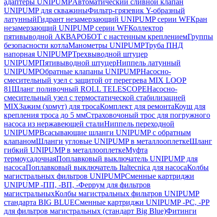
адаптеры UNIPUMP
Автоматический сливной клапан
UNIPUMP для скважины
Фильтр-грязевик Y-образный
латунный
Гидрант незамерзающий UNIPUMP серии WF
Кран
незамерзающий UNIPUMP серии WF
Коллектор
пятивыводной АКВАРОБОТ с настенным креплением
Группы
безопасности котла
Манометры UNIPUMP
Труба ПНД
напорная UNIPUMP
Трехвыводной штуцер
UNIPUMP
Пятивыводной штуцер
Ниппель латунный
UNIPUMP
Обратные клапаны UNIPUMP
Насосно-
смесительный узел с защитой от перегрева MIX LOOP
81
Шланг поливочный ROLL TELESCOPE
Насосно-
смесительный узел с термостатической стабилизацией
MIX
Зажим (хомут) для троса
Комплект для ремонта
Коуш для
крепления троса до 5 мм
Страховочоный трос для погружного
насоса из нержавеющей стали
Ниппель переходной
UNIPUMP
Всасывающие шланги UNIPUMP с обратным
клапаном
Шланги угловые UNIPUMP в металлооплетке
Шланг
гибкий UNIPUMP в металлооплетке
Муфта
термоусадочная
Поплавковый выключатель UNIPUMP для
насоса
Поплавковый выключатель Italtecnica для насоса
Колбы
магистральных фильтров UNIPUMP
Сменные картриджи
UNIPUMP -ПП, -ВП, -Феррум для фильтров
магистральных
Колбы магистральных фильтров UNIPUMP
стандарта BIG BLUE
Сменные картриджи UNIPUMP -PC, -PP
для фильтров магистральных (стандарт Big Blue)
Фитинги