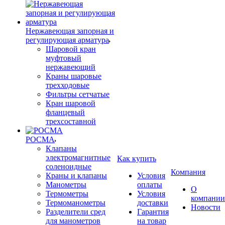
Нержавеющая запорная и
регулирующая арматура
Шаровой кран
муфтовый
нержавеющий
Краны шаровые
трехходовые
Фильтры сетчатые
Кран шаровой
фланцевый
трехсоставной
РОСМА
Клапаны
электромагнитные
Как купить
соленоидные
Компания
Краны и клапаны
Условия
Манометры
оплаты
О
Термометры
Условия
компании
Термоманометры
доставки
Новости
Разделители сред
Гарантия
для манометров
на товар