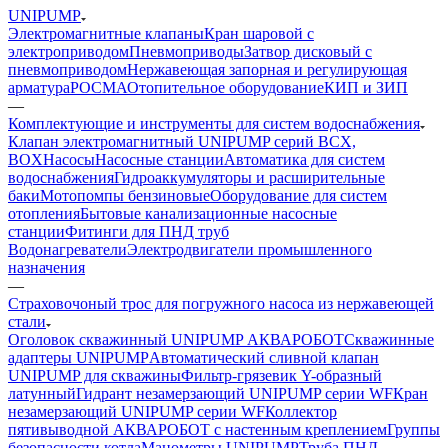
UNIPUMP
Электромагнитные клапаны
Кран шаровой с
электроприводом
Пневмоприводы
Затвор дисковый с
пневмоприводом
Нержавеющая запорная и регулирующая
арматура
РОСМА
Отопительное оборудование
КИП и ЗИП
—
Комплектующие и инструменты для систем водоснабжения
Клапан электромагнитный UNIPUMP серий BCX,
BOX
Насосы
Насосные станции
Автоматика для систем
водоснабжения
Гидроаккумуляторы и расширительные
баки
Мотопомпы бензиновые
Оборудование для систем
отопления
Бытовые канализационные насосные
станции
Фитинги для ПНД труб
Водонагреватели
Электродвигатели промышленного
назначения
—
Страховочоный трос для погружного насоса из нержавеющей
стали
Оголовок скважинный UNIPUMP АКВАРОБОТ
Скважинные
адаптеры UNIPUMP
Автоматический сливной клапан
UNIPUMP для скважины
Фильтр-грязевик Y-образный
латунный
Гидрант незамерзающий UNIPUMP серии WF
Кран
незамерзающий UNIPUMP серии WF
Коллектор
пятивыводной АКВАРОБОТ с настенным креплением
Группы
безопасности котла
Манометры UNIPUMP
Труба ПНД