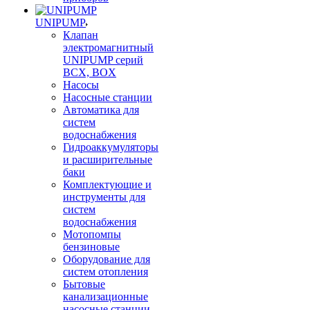
UNIPUMP
Клапан
электромагнитный
UNIPUMP серий
BCX, BOX
Насосы
Насосные станции
Автоматика для
систем
водоснабжения
Гидроаккумуляторы
и расширительные
баки
Комплектующие и
инструменты для
систем
водоснабжения
Мотопомпы
бензиновые
Оборудование для
систем отопления
Бытовые
канализационные
насосные станции