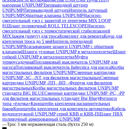
напорная UNIPUMP
Трехвыводной штуцер
UNIPUMP
Пятивыводной штуцер
Ниппель латунный
UNIPUMP
Обратные клапаны UNIPUMP
Насосно-
смесительный узел с защитой от перегрева MIX LOOP
81
Шланг поливочный ROLL TELESCOPE
Насосно-
смесительный узел с термостатической стабилизацией
MIX
Зажим (хомут) для троса
Комплект для ремонта
Коуш для
крепления троса до 5 мм
Ниппель переходной
UNIPUMP
Всасывающие шланги UNIPUMP с обратным
клапаном
Шланги угловые UNIPUMP в металлооплетке
Шланг
гибкий UNIPUMP в металлооплетке
Муфта
термоусадочная
Поплавковый выключатель UNIPUMP для
насоса
Поплавковый выключатель Italtecnica для насоса
Колбы
магистральных фильтров UNIPUMP
Сменные картриджи
UNIPUMP -SC, -NT для фильтров магистральных
Сменные
картриджи UNIPUMP -ПП, -ВП, -Феррум для фильтров
магистральных
Колбы магистральных фильтров UNIPUMP
стандарта BIG BLUE
Сменные картриджи UNIPUMP -PC, -PP
для фильтров магистральных (стандарт Big Blue)
Фитинги
типа «ёлочка»
Кронштейн крепления расширительных
баков
Кронштейн крепления для комплекта автоматики
Кабель
водопогружной UNIPUMP серий КВВ и КВВ-П
Шланг ПВХ
поливочный армированный UNIPUMP
—
Трос 3 мм нержавеющая сталь (бухта 250 м)