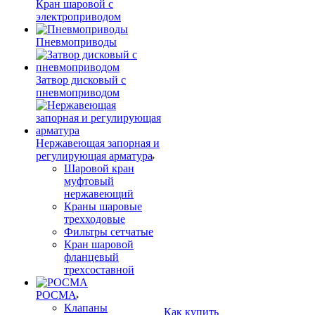
Кран шаровой с
электроприводом
Пневмоприводы
Затвор дисковый с
пневмоприводом
Нержавеющая запорная и
регулирующая арматура
Шаровой кран
муфтовый
нержавеющий
Краны шаровые
трехходовые
Фильтры сетчатые
Кран шаровой
фланцевый
трехсоставной
РОСМА
Клапаны
Как купить