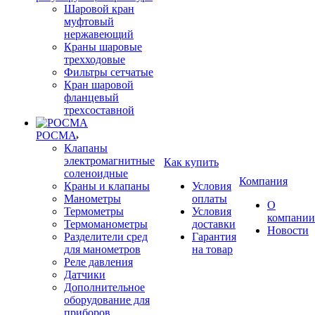
Шаровой кран
муфтовый
нержавеющий
Краны шаровые
трехходовые
Фильтры сетчатые
Кран шаровой
фланцевый
трехсоставной
РОСМА
Клапаны
электромагнитные
Как купить
соленоидные
Компания
Краны и клапаны
Условия
Манометры
оплаты
О
Термометры
Условия
компании
Термоманометры
доставки
Новости
Разделители сред
Гарантия
для манометров
на товар
Реле давления
Датчики
Дополнительное
оборудование для
приборов