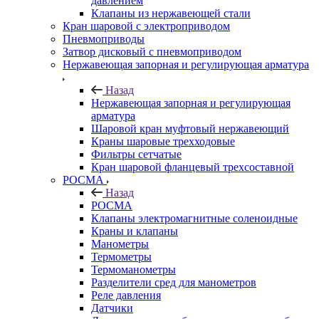
давлением
Клапаны из нержавеющей стали
Кран шаровой с электроприводом
Пневмоприводы
Затвор дисковый с пневмоприводом
Нержавеющая запорная и регулирующая арматура
Назад
Нержавеющая запорная и регулирующая
арматура
Шаровой кран муфтовый нержавеющий
Краны шаровые трехходовые
Фильтры сетчатые
Кран шаровой фланцевый трехсоставной
РОСМА
Назад
РОСМА
Клапаны электромагнитные соленоидные
Краны и клапаны
Манометры
Термометры
Термоманометры
Разделители сред для манометров
Реле давления
Датчики