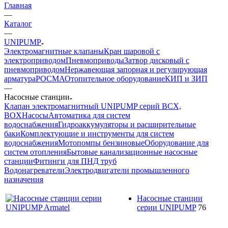
Главная
—
Каталог
—
UNIPUMP
Электромагнитные клапаны
Кран шаровой с
электроприводом
Пневмоприводы
Затвор дисковый с
пневмоприводом
Нержавеющая запорная и регулирующая
арматура
РОСМА
Отопительное оборудование
КИП и ЗИП
—
Насосные станции
Клапан электромагнитный UNIPUMP серий BCX,
BOX
Насосы
Автоматика для систем
водоснабжения
Гидроаккумуляторы и расширительные
баки
Комплектующие и инструменты для систем
водоснабжения
Мотопомпы бензиновые
Оборудование для
систем отопления
Бытовые канализационные насосные
станции
Фитинги для ПНД труб
Водонагреватели
Электродвигатели промышленного
назначения
Насосные станции
серии UNIPUMP
76