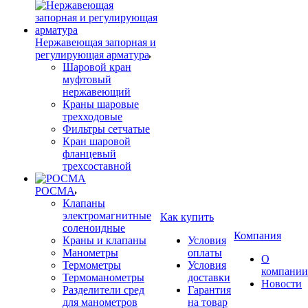
Нержавеющая запорная и
регулирующая арматура
Шаровой кран
муфтовый
нержавеющий
Краны шаровые
трехходовые
Фильтры сетчатые
Кран шаровой
фланцевый
трехсоставной
РОСМА
Клапаны
электромагнитные
Как купить
соленоидные
Компания
Краны и клапаны
Условия
Манометры
оплаты
О
Термометры
Условия
компании
Термоманометры
доставки
Новости
Разделители сред
Гарантия
для манометров
на товар