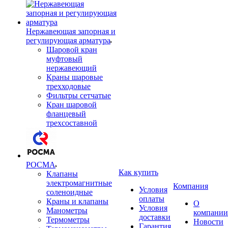
Нержавеющая запорная и
регулирующая арматура
Шаровой кран
муфтовый
нержавеющий
Краны шаровые
трехходовые
Фильтры сетчатые
Кран шаровой
фланцевый
трехсоставной
РОСМА
Как купить
Клапаны
электромагнитные
Компания
Условия
соленоидные
оплаты
Краны и клапаны
О
Условия
Манометры
компании
доставки
Термометры
Новости
Гарантия