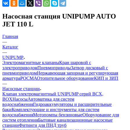
Насосная станция UNIPUMP AUTO
JET 110 L
Главная
—
Каталог
—
UNIPUMP
Электромагнитные клапаны
Кран шаровой с
электроприводом
Пневмоприводы
Затвор дисковый с
пневмоприводом
Нержавеющая запорная и регулирующая
арматура
РОСМА
Отопительное оборудование
КИП и ЗИП
—
Насосные станции
Клапан электромагнитный UNIPUMP серий BCX,
BOX
Насосы
Автоматика для систем
водоснабжения
Гидроаккумуляторы и расширительные
баки
Комплектующие и инструменты для систем
водоснабжения
Мотопомпы бензиновые
Оборудование для
систем отопления
Бытовые канализационные насосные
станции
Фитинги для ПНД труб