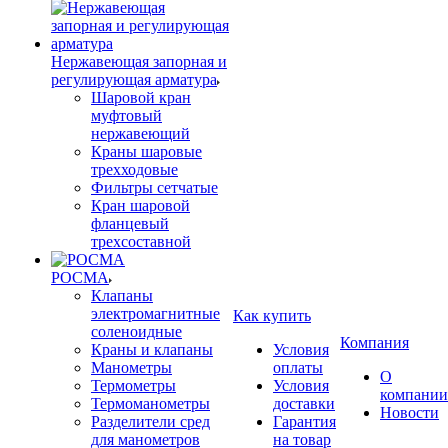
Нержавеющая запорная и
регулирующая арматура
Шаровой кран
муфтовый
нержавеющий
Краны шаровые
трехходовые
Фильтры сетчатые
Кран шаровой
фланцевый
трехсоставной
РОСМА
Клапаны
электромагнитные
Как купить
соленоидные
Компания
Краны и клапаны
Условия
Манометры
оплаты
О
Термометры
Условия
компании
Термоманометры
доставки
Новости
Разделители сред
Гарантия
для манометров
на товар