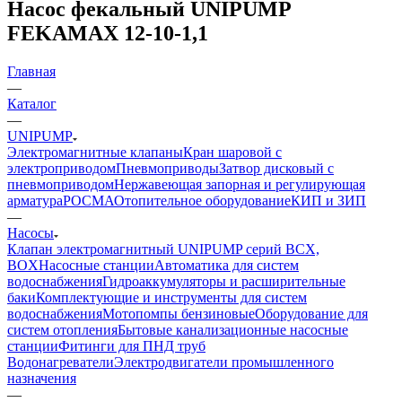
Насос фекальный UNIPUMP
FEKAMAX 12-10-1,1
Главная
—
Каталог
—
UNIPUMP
Электромагнитные клапаны
Кран шаровой с
электроприводом
Пневмоприводы
Затвор дисковый с
пневмоприводом
Нержавеющая запорная и регулирующая
арматура
РОСМА
Отопительное оборудование
КИП и ЗИП
—
Насосы
Клапан электромагнитный UNIPUMP серий BCX,
BOX
Насосные станции
Автоматика для систем
водоснабжения
Гидроаккумуляторы и расширительные
баки
Комплектующие и инструменты для систем
водоснабжения
Мотопомпы бензиновые
Оборудование для
систем отопления
Бытовые канализационные насосные
станции
Фитинги для ПНД труб
Водонагреватели
Электродвигатели промышленного
назначения
—