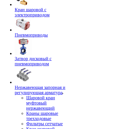
Кран шаровой с
электроприводом
Пневмоприводы
Затвор дисковый с
пневмоприводом
Нержавеющая запорная и
регулирующая арматура
Шаровой кран
муфтовый
нержавеющий
Краны шаровые
трехходовые
Фильтры сетчатые
Кран шаровой