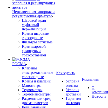
Нержавеющая запорная и
регулирующая арматура
Шаровой кран
муфтовый
нержавеющий
Краны шаровые
трехходовые
Фильтры сетчатые
Кран шаровой
фланцевый
трехсоставной
РОСМА
Клапаны
электромагнитные
Как купить
соленоидные
Компания
Краны и клапаны
Условия
Манометры
оплаты
О
Термометры
Условия
компании
Термоманометры
доставки
Новости
Разделители сред
Гарантия
для манометров
на товар
Реле давления