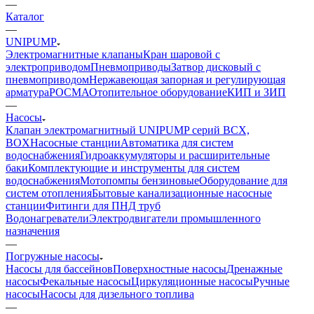
—
Каталог
—
UNIPUMP
Электромагнитные клапаны
Кран шаровой с
электроприводом
Пневмоприводы
Затвор дисковый с
пневмоприводом
Нержавеющая запорная и регулирующая
арматура
РОСМА
Отопительное оборудование
КИП и ЗИП
—
Насосы
Клапан электромагнитный UNIPUMP серий BCX,
BOX
Насосные станции
Автоматика для систем
водоснабжения
Гидроаккумуляторы и расширительные
баки
Комплектующие и инструменты для систем
водоснабжения
Мотопомпы бензиновые
Оборудование для
систем отопления
Бытовые канализационные насосные
станции
Фитинги для ПНД труб
Водонагреватели
Электродвигатели промышленного
назначения
—
Погружные насосы
Насосы для бассейнов
Поверхностные насосы
Дренажные
насосы
Фекальные насосы
Циркуляционные насосы
Ручные
насосы
Насосы для дизельного топлива
—