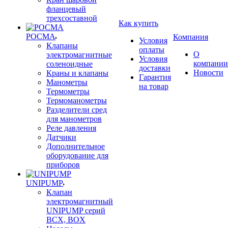
фланцевый
трехсоставной
Как купить
РОСМА
Компания
Условия
Клапаны
оплаты
О
электромагнитные
Условия
компании
соленоидные
доставки
Новости
Краны и клапаны
Гарантия
Манометры
на товар
Термометры
Термоманометры
Разделители сред
для манометров
Реле давления
Датчики
Дополнительное
оборудование для
приборов
UNIPUMP
Клапан
электромагнитный
UNIPUMP серий
BCX, BOX