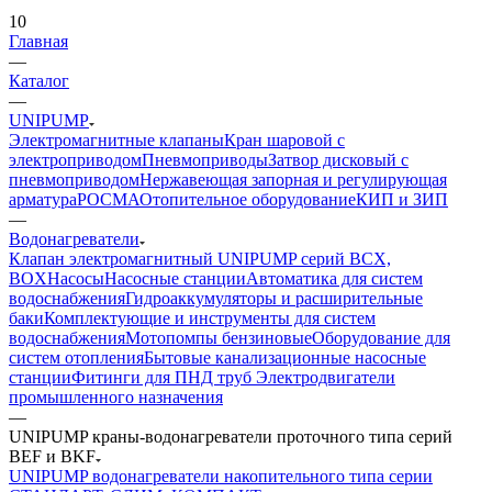
10
Главная
—
Каталог
—
UNIPUMP
Электромагнитные клапаны
Кран шаровой с
электроприводом
Пневмоприводы
Затвор дисковый с
пневмоприводом
Нержавеющая запорная и регулирующая
арматура
РОСМА
Отопительное оборудование
КИП и ЗИП
—
Водонагреватели
Клапан электромагнитный UNIPUMP серий BCX,
BOX
Насосы
Насосные станции
Автоматика для систем
водоснабжения
Гидроаккумуляторы и расширительные
баки
Комплектующие и инструменты для систем
водоснабжения
Мотопомпы бензиновые
Оборудование для
систем отопления
Бытовые канализационные насосные
станции
Фитинги для ПНД труб
Электродвигатели
промышленного назначения
—
UNIPUMP краны-водонагреватели проточного типа серий
BEF и BKF
UNIPUMP водонагреватели накопительного типа серии