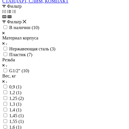
СТАНДАРТ, СЛИМ, КОМПАКТ
Фильтр
Фильтр
В наличии (
10
)
Материал корпуса
Нержавеющая сталь (
3
)
Пластик (
7
)
Резьба
G1/2" (
10
)
Вес, кг
0,9 (
1
)
1,2 (
1
)
1,25 (
2
)
1,3 (
1
)
1,4 (
1
)
1,45 (
1
)
1,55 (
1
)
1,6 (
1
)