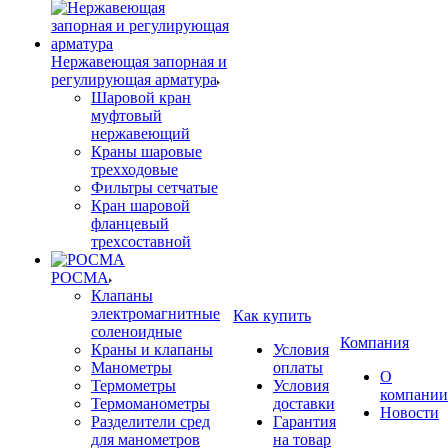
Нержавеющая запорная и
регулирующая арматура
Шаровой кран
муфтовый
нержавеющий
Краны шаровые
трехходовые
Фильтры сетчатые
Кран шаровой
фланцевый
трехсоставной
РОСМА
Клапаны
электромагнитные
Как купить
соленоидные
Компания
Краны и клапаны
Условия
Манометры
оплаты
О
Термометры
Условия
компании
Термоманометры
доставки
Новости
Разделители сред
Гарантия
для манометров
на товар