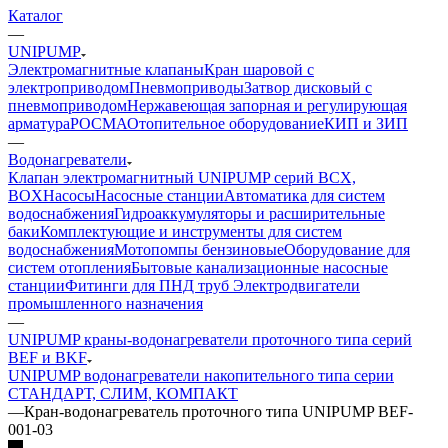
Каталог
—
UNIPUMP
Электромагнитные клапаны
Кран шаровой с
электроприводом
Пневмоприводы
Затвор дисковый с
пневмоприводом
Нержавеющая запорная и регулирующая
арматура
РОСМА
Отопительное оборудование
КИП и ЗИП
—
Водонагреватели
Клапан электромагнитный UNIPUMP серий BCX,
BOX
Насосы
Насосные станции
Автоматика для систем
водоснабжения
Гидроаккумуляторы и расширительные
баки
Комплектующие и инструменты для систем
водоснабжения
Мотопомпы бензиновые
Оборудование для
систем отопления
Бытовые канализационные насосные
станции
Фитинги для ПНД труб
Электродвигатели
промышленного назначения
—
UNIPUMP краны-водонагреватели проточного типа серий
BEF и BKF
UNIPUMP водонагреватели накопительного типа серии
СТАНДАРТ, СЛИМ, КОМПАКТ
—
Кран-водонагреватель проточного типа UNIPUMP BEF-
001-03