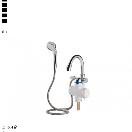
4 189
₽