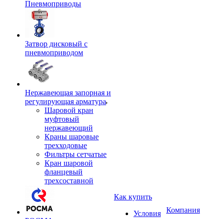
Пневмоприводы
Затвор дисковый с
пневмоприводом
Нержавеющая запорная и
регулирующая арматура
Шаровой кран
муфтовый
нержавеющий
Краны шаровые
трехходовые
Фильтры сетчатые
Кран шаровой
фланцевый
трехсоставной
Как купить
Компания
Условия