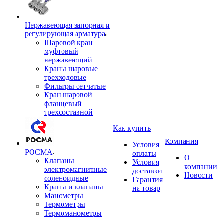
Нержавеющая запорная и
регулирующая арматура
Шаровой кран
муфтовый
нержавеющий
Краны шаровые
трехходовые
Фильтры сетчатые
Кран шаровой
фланцевый
трехсоставной
Как купить
Компания
Условия
РОСМА
оплаты
О
Клапаны
Условия
компании
электромагнитные
доставки
Новости
соленоидные
Гарантия
Краны и клапаны
на товар
Манометры
Термометры
Термоманометры