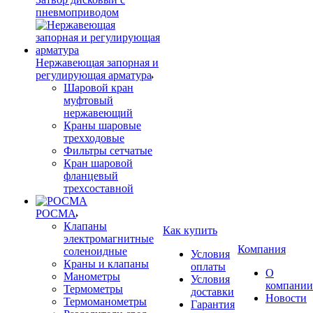
пневмоприводом
Нержавеющая запорная и
регулирующая арматура
Шаровой кран
муфтовый
нержавеющий
Краны шаровые
трехходовые
Фильтры сетчатые
Кран шаровой
фланцевый
трехсоставной
РОСМА
Клапаны
Как купить
электромагнитные
Компания
соленоидные
Условия
Краны и клапаны
оплаты
О
Манометры
Условия
компании
Термометры
доставки
Новости
Термоманометры
Гарантия