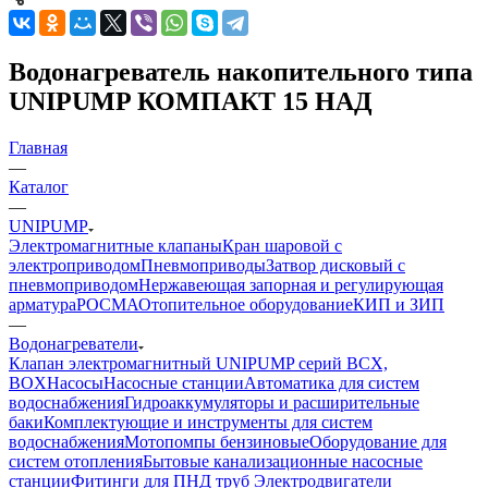
Водонагреватель накопительного типа
UNIPUMP КОМПАКТ 15 НАД
Главная
—
Каталог
—
UNIPUMP
Электромагнитные клапаны
Кран шаровой с
электроприводом
Пневмоприводы
Затвор дисковый с
пневмоприводом
Нержавеющая запорная и регулирующая
арматура
РОСМА
Отопительное оборудование
КИП и ЗИП
—
Водонагреватели
Клапан электромагнитный UNIPUMP серий BCX,
BOX
Насосы
Насосные станции
Автоматика для систем
водоснабжения
Гидроаккумуляторы и расширительные
баки
Комплектующие и инструменты для систем
водоснабжения
Мотопомпы бензиновые
Оборудование для
систем отопления
Бытовые канализационные насосные
станции
Фитинги для ПНД труб
Электродвигатели