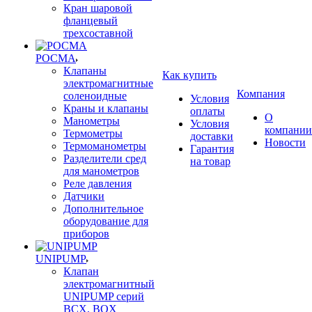
Кран шаровой
фланцевый
трехсоставной
РОСМА
Клапаны
Как купить
электромагнитные
Компания
соленоидные
Условия
Краны и клапаны
оплаты
О
Манометры
Условия
компании
Термометры
доставки
Новости
Термоманометры
Гарантия
Разделители сред
на товар
для манометров
Реле давления
Датчики
Дополнительное
оборудование для
приборов
UNIPUMP
Клапан
электромагнитный
UNIPUMP серий
BCX, BOX