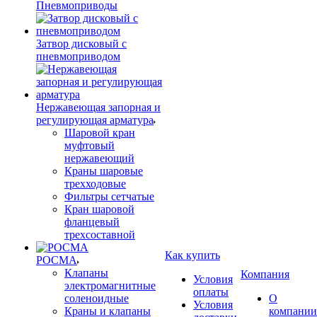
Пневмоприводы
Затвор дисковый с
пневмоприводом
Нержавеющая запорная и
регулирующая арматура
Шаровой кран
муфтовый
нержавеющий
Краны шаровые
трехходовые
Фильтры сетчатые
Кран шаровой
фланцевый
трехсоставной
Как купить
РОСМА
Клапаны
Компания
Условия
электромагнитные
оплаты
соленоидные
О
Условия
Краны и клапаны
компании