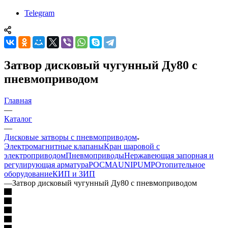
Telegram
Затвор дисковый чугунный Ду80 с
пневмоприводом
Главная
—
Каталог
—
Дисковые затворы с пневмоприводом
Электромагнитные клапаны
Кран шаровой с
электроприводом
Пневмоприводы
Нержавеющая запорная и
регулирующая арматура
РОСМА
UNIPUMP
Отопительное
оборудование
КИП и ЗИП
—
Затвор дисковый чугунный Ду80 с пневмоприводом