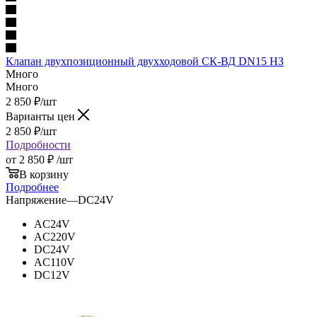
Клапан двухпозицион­ный двух­хо­до­вой СК-ВД DN15 НЗ
Много
Много
2 850
₽
/шт
Варианты цен
2 850
₽
/шт
Подробности
от
2 850 ₽
/шт
В корзину
Подробнее
Напряжение
—
DC24V
AC24V
AC220V
DC24V
AC110V
DC12V