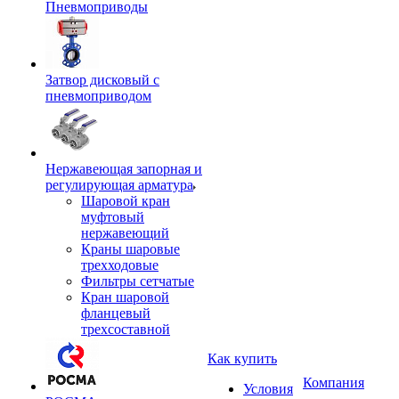
Пневмоприводы
Затвор дисковый с
пневмоприводом
Нержавеющая запорная и
регулирующая арматура
Шаровой кран
муфтовый
нержавеющий
Краны шаровые
трехходовые
Фильтры сетчатые
Кран шаровой
фланцевый
трехсоставной
Как купить
Компания
Условия