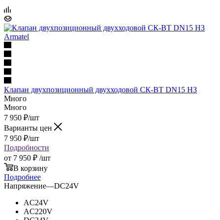
Клапан двухпозицион­ный двух­хо­до­вой СК-ВТ DN15 НЗ
Много
Много
7 950
₽
/шт
Варианты цен
7 950
₽
/шт
Подробности
от
7 950 ₽
/шт
В корзину
Подробнее
Напряжение
—
DC24V
AC24V
AC220V