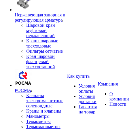
Нержавеющая запорная и
регулирующая арматура
Шаровой кран
муфтовый
нержавеющий
Краны шаровые
трехходовые
Фильтры сетчатые
Кран шаровой
фланцевый
трехсоставной
Как купить
Компания
Условия
РОСМА
оплаты
О
Клапаны
Условия
компании
электромагнитные
доставки
Новости
соленоидные
Гарантия
Краны и клапаны
на товар
Манометры
Термометры
Термоманометры