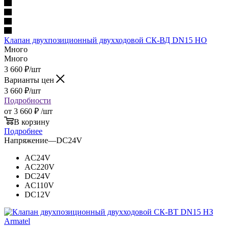
Клапан двухпозицион­ный двух­хо­до­вой СК-ВД DN15 НО
Много
Много
3 660
₽
/шт
Варианты цен
3 660
₽
/шт
Подробности
от
3 660 ₽
/шт
В корзину
Подробнее
Напряжение
—
DC24V
AC24V
AC220V
DC24V
AC110V
DC12V