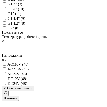
G1/4" (
2
)
G3/4" (
10
)
G1" (
11
)
G1 1/4" (
9
)
G1 1/2" (
8
)
G2" (
8
)
Показать все
Температура рабочей среды
Напряжение
AC110V (
48
)
AC220V (
48
)
AC24V (
48
)
DC12V (
48
)
DC24V (
48
)
Очистить фильтр
Показать