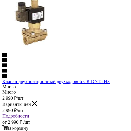
Клапан двухпозицион­ный двух­хо­до­вой СК DN15 НЗ
Много
Много
2 990
₽
/шт
Варианты цен
2 990
₽
/шт
Подробности
от
2 990 ₽
/шт
В корзину