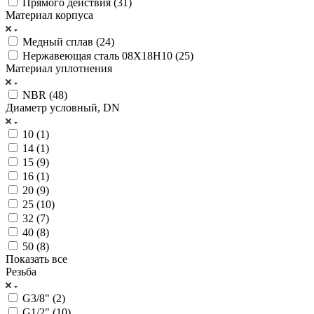
Прямого действия (
31
)
Материал корпуса
Медный сплав (
24
)
Нержавеющая сталь 08Х18Н10 (
25
)
Материал уплотнения
NBR (
48
)
Диаметр условный, DN
10 (
1
)
14 (
1
)
15 (
9
)
16 (
1
)
20 (
9
)
25 (
10
)
32 (
7
)
40 (
8
)
50 (
8
)
Показать все
Резьба
G3/8" (
2
)
G1/2" (
10
)