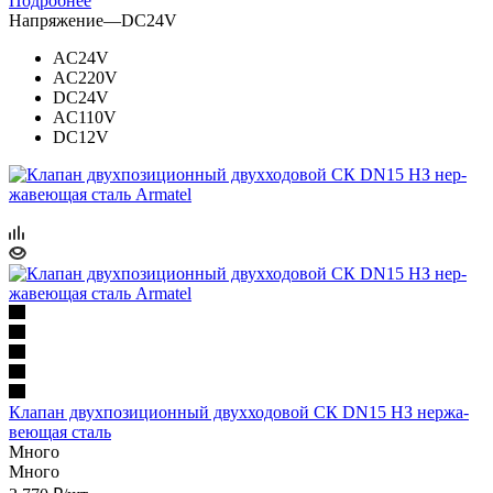
Подробнее
Напряжение
—
DC24V
AC24V
AC220V
DC24V
AC110V
DC12V
Клапан двухпозицион­ный двух­хо­до­вой СК DN15 НЗ нер­жа­
ве­ющая сталь
Много
Много