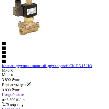
Клапан двухпозицион­ный двух­хо­до­вой СК DN15 НО
Много
Много
3 890
₽
/шт
Варианты цен
3 890
₽
/шт
Подробности
от
3 890 ₽
/шт
В корзину