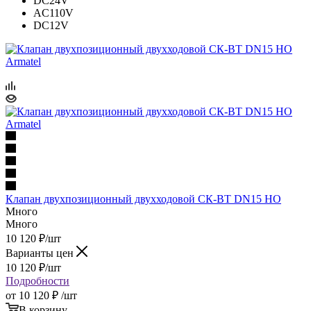
DC24V
AC110V
DC12V
Клапан двухпозицион­ный двух­хо­до­вой СК-ВТ DN15 НО
Много
Много
10 120
₽
/шт
Варианты цен
10 120
₽
/шт
Подробности
от
10 120 ₽
/шт
В корзину