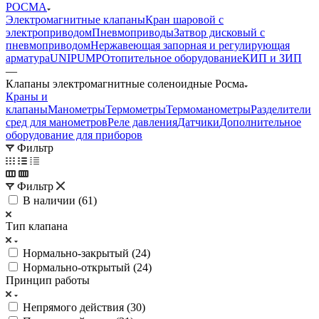
РОСМА
Электромагнитные клапаны
Кран шаровой с
электроприводом
Пневмоприводы
Затвор дисковый с
пневмоприводом
Нержавеющая запорная и регулирующая
арматура
UNIPUMP
Отопительное оборудование
КИП и ЗИП
—
Клапаны электромагнитные соленоидные Росма
Краны и
клапаны
Манометры
Термометры
Термоманометры
Разделители
сред для манометров
Реле давления
Датчики
Дополнительное
оборудование для приборов
Фильтр
Фильтр
В наличии (
61
)
Тип клапана
Нормально-закрытый (
24
)
Нормально-открытый (
24
)
Принцип работы
Непрямого действия (
30
)