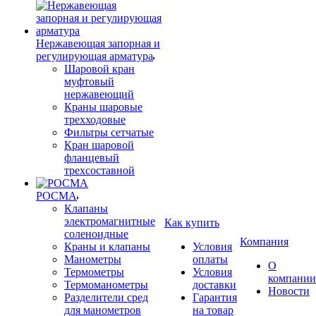
Нержавеющая запорная и
регулирующая арматура
Шаровой кран
муфтовый
нержавеющий
Краны шаровые
трехходовые
Фильтры сетчатые
Кран шаровой
фланцевый
трехсоставной
РОСМА
Клапаны
электромагнитные
Как купить
соленоидные
Компания
Краны и клапаны
Условия
Манометры
оплаты
О
Термометры
Условия
компании
Термоманометры
доставки
Новости
Разделители сред
Гарантия
для манометров
на товар