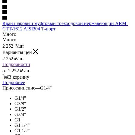
Кран шаровый муфтовый трехходовой нержавеющий ARM-
CTT-1612 AISI304 Т-порт
Много
Много
2 252
₽
/шт
Варианты цен
2 252
₽
/шт
Подробности
от
2 252 ₽
/шт
В корзину
Подробнее
Присоединение
—
G1/4"
G1/4"
G3/8"
G1/2"
G3/4"
G1"
G1 1/4"
G1 1/2"