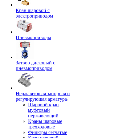
Кран шаровой с
электроприводом
Пневмоприводы
Затвор дисковый с
пневмоприводом
Нержавеющая запорная и
регулирующая арматура
Шаровой кран
муфтовый
нержавеющий
Краны шаровые
трехходовые
Фильтры сетчатые
Кран шаровой