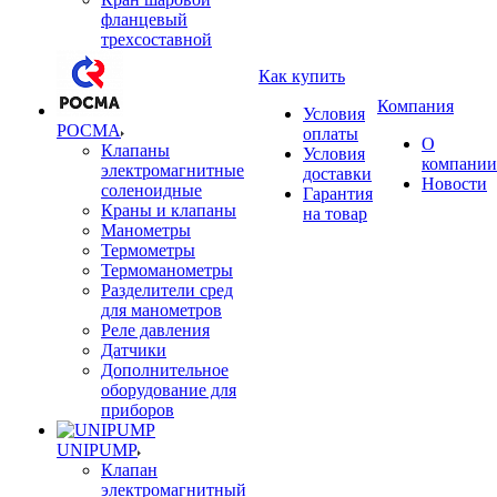
фланцевый
трехсоставной
Как купить
Компания
Условия
РОСМА
оплаты
О
Клапаны
Условия
компании
электромагнитные
доставки
Новости
соленоидные
Гарантия
Краны и клапаны
на товар
Манометры
Термометры
Термоманометры
Разделители сред
для манометров
Реле давления
Датчики
Дополнительное
оборудование для
приборов
UNIPUMP
Клапан
электромагнитный