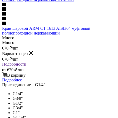
Кран шаровой ARM-CT-1613 AISI304 муфтовый
полнопроходной нержавеющий
Много
Много
670
₽
/шт
Варианты цен
670
₽
/шт
Подробности
от
670 ₽
/шт
В корзину
Подробнее
Присоединение
—
G1/4"
G1/4"
G3/8"
G1/2"
G3/4"
G1"
G1 1/4"