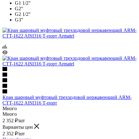
G1 1/2"
G2"
G2 1/2"
G3"
Кран шаровый муфтовый трехходовой нержавеющий ARM-
CTT-1622 AISI316 Т-порт
Много
Много
2 352
₽
/шт
Варианты цен
2 352
₽
/шт