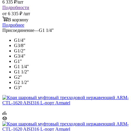
6 335
₽
/шт
Подробности
от
6 335 ₽
/шт
В корзину
Подробнее
Присоединение
—
G1 1/4"
G1/4"
G3/8"
G1/2"
G3/4"
G1"
G1 1/4"
G1 1/2"
G2"
G2 1/2"
G3"