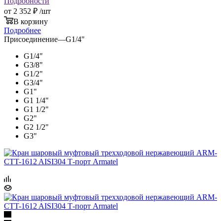
Подробности
от
2 352 ₽
/шт
В корзину
Подробнее
Присоединение
—
G1/4"
G1/4"
G3/8"
G1/2"
G3/4"
G1"
G1 1/4"
G1 1/2"
G2"
G2 1/2"
G3"