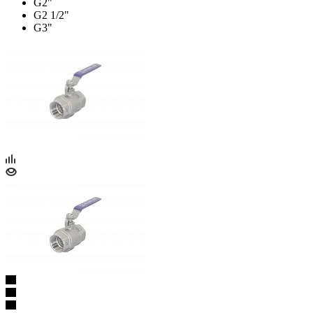
G2"
G2 1/2"
G3"