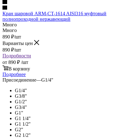
Кран шаровой ARM-CT-1614 AISI316 муфтовый
полнопроходной нержавеющий
Много
Много
890
₽
/шт
Варианты цен
890
₽
/шт
Подробности
от
890 ₽
/шт
В корзину
Подробнее
Присоединение
—
G1/4"
G1/4"
G3/8"
G1/2"
G3/4"
G1"
G1 1/4"
G1 1/2"
G2"
G2 1/2"