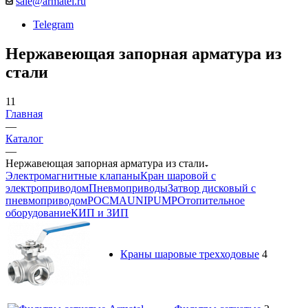
sale@armatel.ru
Telegram
Нержавеющая запорная арматура из
стали
11
Главная
—
Каталог
—
Нержавеющая запорная арматура из стали
Электромагнитные клапаны
Кран шаровой с
электроприводом
Пневмоприводы
Затвор дисковый с
пневмоприводом
РОСМА
UNIPUMP
Отопительное
оборудование
КИП и ЗИП
Краны шаровые трехходовые
4