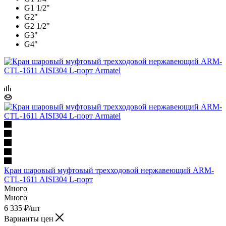
G1 1/2"
G2"
G2 1/2"
G3"
G4"
Кран шаровый муфтовый трехходовой нержавеющий ARM-
CTL-1611 AISI304 L-порт
Много
Много
6 335
₽
/шт
Варианты цен