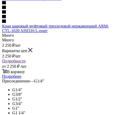
Кран шаровый муфтовый трехходовой нержавеющий ARM-
CTL-1620 AISI316 L-порт
Много
Много
2 250
₽
/шт
Варианты цен
2 250
₽
/шт
Подробности
от
2 250 ₽
/шт
В корзину
Подробнее
Присоединение
—
G1/4"
G1/4"
G3/8"
G1/2"
G3/4"
G1"
G1 1/4"