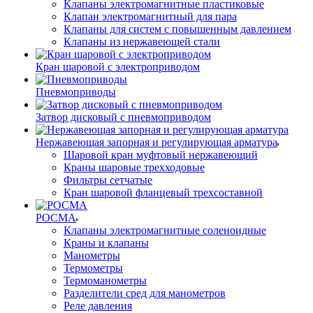
Клапаны электромагнитные пластиковые
Клапан электромагнитный для пара
Клапаны для систем с повышенным давлением
Клапаны из нержавеющей стали
Кран шаровой с электроприводом
Пневмоприводы
Затвор дисковый с пневмоприводом
Нержавеющая запорная и регулирующая арматура
Шаровой кран муфтовый нержавеющий
Краны шаровые трехходовые
Фильтры сетчатые
Кран шаровой фланцевый трехсоставной
РОСМА
Клапаны электромагнитные соленоидные
Краны и клапаны
Манометры
Термометры
Термоманометры
Разделители сред для манометров
Реле давления