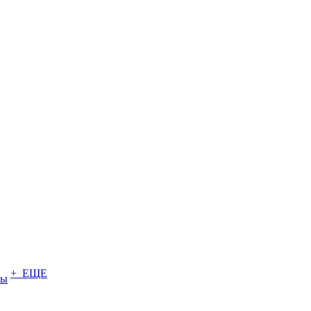
+ ЕЩЕ
ты