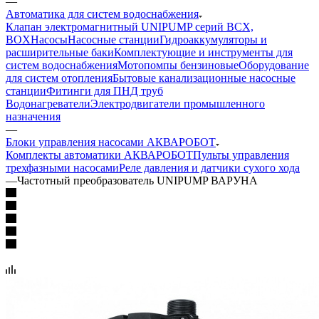
—
Автоматика для систем водоснабжения
Клапан электромагнитный UNIPUMP серий BCX,
BOX
Насосы
Насосные станции
Гидроаккумуляторы и
расширительные баки
Комплектующие и инструменты для
систем водоснабжения
Мотопомпы бензиновые
Оборудование
для систем отопления
Бытовые канализационные насосные
станции
Фитинги для ПНД труб
Водонагреватели
Электродвигатели промышленного
назначения
—
Блоки управления насосами АКВАРОБОТ
Комплекты автоматики АКВАРОБОТ
Пульты управления
трехфазными насосами
Реле давления и датчики сухого хода
—
Частотный преобразователь UNIPUMP ВАРУНА