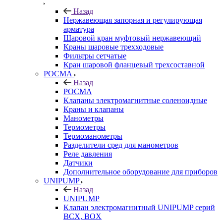
Назад
Нержавеющая запорная и регулирующая
арматура
Шаровой кран муфтовый нержавеющий
Краны шаровые трехходовые
Фильтры сетчатые
Кран шаровой фланцевый трехсоставной
РОСМА
Назад
РОСМА
Клапаны электромагнитные соленоидные
Краны и клапаны
Манометры
Термометры
Термоманометры
Разделители сред для манометров
Реле давления
Датчики
Дополнительное оборудование для приборов
UNIPUMP
Назад
UNIPUMP
Клапан электромагнитный UNIPUMP серий
BCX, BOX