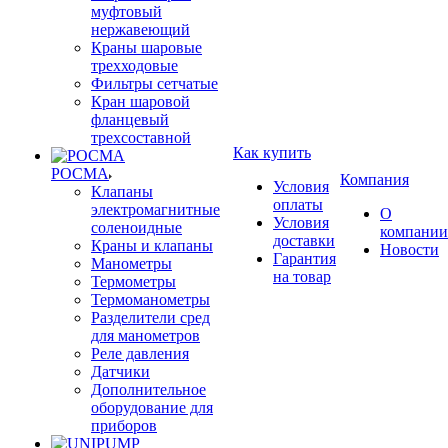
муфтовый
нержавеющий
Краны шаровые
трехходовые
Фильтры сетчатые
Кран шаровой
фланцевый
трехсоставной
Как купить
РОСМА
Компания
Условия
Клапаны
оплаты
электромагнитные
О
Условия
соленоидные
компании
доставки
Краны и клапаны
Новости
Гарантия
Манометры
на товар
Термометры
Термоманометры
Разделители сред
для манометров
Реле давления
Датчики
Дополнительное
оборудование для
приборов