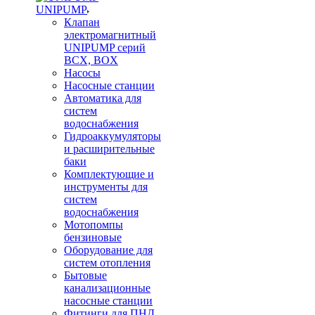
UNIPUMP
Клапан
электромагнитный
UNIPUMP серий
BCX, BOX
Насосы
Насосные станции
Автоматика для
систем
водоснабжения
Гидроаккумуляторы
и расширительные
баки
Комплектующие и
инструменты для
систем
водоснабжения
Мотопомпы
бензиновые
Оборудование для
систем отопления
Бытовые
канализационные
насосные станции
Фитинги для ПНД