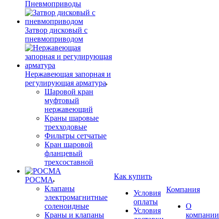
Пневмоприводы
Затвор дисковый с
пневмоприводом
Нержавеющая запорная и
регулирующая арматура
Шаровой кран
муфтовый
нержавеющий
Краны шаровые
трехходовые
Фильтры сетчатые
Кран шаровой
фланцевый
трехсоставной
Как купить
РОСМА
Клапаны
Компания
Условия
электромагнитные
оплаты
соленоидные
О
Условия
Краны и клапаны
компании