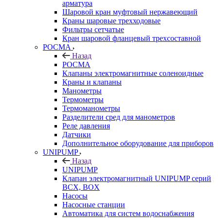
арматура
Шаровой кран муфтовый нержавеющий
Краны шаровые трехходовые
Фильтры сетчатые
Кран шаровой фланцевый трехсоставной
РОСМА
Назад
РОСМА
Клапаны электромагнитные соленоидные
Краны и клапаны
Манометры
Термометры
Термоманометры
Разделители сред для манометров
Реле давления
Датчики
Дополнительное оборудование для приборов
UNIPUMP
Назад
UNIPUMP
Клапан электромагнитный UNIPUMP серий
BCX, BOX
Насосы
Насосные станции
Автоматика для систем водоснабжения