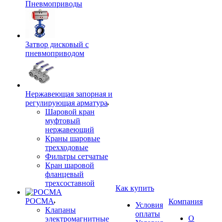
Пневмоприводы
Затвор дисковый с
пневмоприводом
Нержавеющая запорная и
регулирующая арматура
Шаровой кран
муфтовый
нержавеющий
Краны шаровые
трехходовые
Фильтры сетчатые
Кран шаровой
фланцевый
трехсоставной
Как купить
РОСМА
Компания
Условия
Клапаны
оплаты
О
электромагнитные