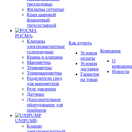
трехходовые
Фильтры сетчатые
Кран шаровой
фланцевый
трехсоставной
РОСМА
Клапаны
Как купить
электромагнитные
Компания
соленоидные
Условия
Краны и клапаны
оплаты
О
Манометры
Условия
компании
Термометры
доставки
Новости
Термоманометры
Гарантия
Разделители сред
на товар
для манометров
Реле давления
Датчики
Дополнительное
оборудование для
приборов
UNIPUMP
Клапан
электромагнитный