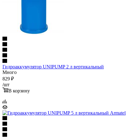
Гидроаккумулятор UNIPUMP 2 л вертикальный
Много
829
₽
/шт
В корзину