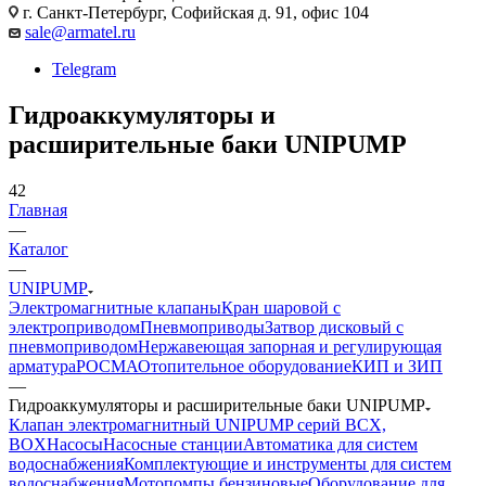
г. Санкт-Петербург, Софийская д. 91, офис 104
sale@armatel.ru
Telegram
Гидроаккумуляторы и
расширительные баки UNIPUMP
42
Главная
—
Каталог
—
UNIPUMP
Электромагнитные клапаны
Кран шаровой с
электроприводом
Пневмоприводы
Затвор дисковый с
пневмоприводом
Нержавеющая запорная и регулирующая
арматура
РОСМА
Отопительное оборудование
КИП и ЗИП
—
Гидроаккумуляторы и расширительные баки UNIPUMP
Клапан электромагнитный UNIPUMP серий BCX,
BOX
Насосы
Насосные станции
Автоматика для систем
водоснабжения
Комплектующие и инструменты для систем
водоснабжения
Мотопомпы бензиновые
Оборудование для