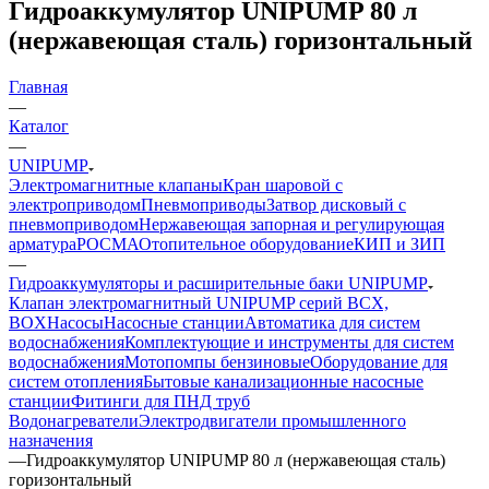
Гидроаккумулятор UNIPUMP 80 л
(нержавеющая сталь) горизонтальный
Главная
—
Каталог
—
UNIPUMP
Электромагнитные клапаны
Кран шаровой с
электроприводом
Пневмоприводы
Затвор дисковый с
пневмоприводом
Нержавеющая запорная и регулирующая
арматура
РОСМА
Отопительное оборудование
КИП и ЗИП
—
Гидроаккумуляторы и расширительные баки UNIPUMP
Клапан электромагнитный UNIPUMP серий BCX,
BOX
Насосы
Насосные станции
Автоматика для систем
водоснабжения
Комплектующие и инструменты для систем
водоснабжения
Мотопомпы бензиновые
Оборудование для
систем отопления
Бытовые канализационные насосные
станции
Фитинги для ПНД труб
Водонагреватели
Электродвигатели промышленного
назначения
—
Гидроаккумулятор UNIPUMP 80 л (нержавеющая сталь)
горизонтальный