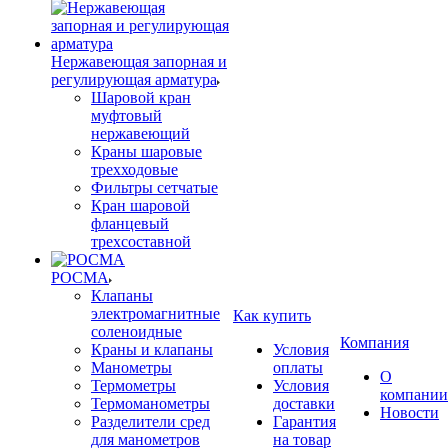
Нержавеющая запорная и
регулирующая арматура
Шаровой кран
муфтовый
нержавеющий
Краны шаровые
трехходовые
Фильтры сетчатые
Кран шаровой
фланцевый
трехсоставной
РОСМА
Клапаны
электромагнитные
Как купить
соленоидные
Компания
Краны и клапаны
Условия
Манометры
оплаты
О
Термометры
Условия
компании
Термоманометры
доставки
Новости
Разделители сред
Гарантия
для манометров
на товар