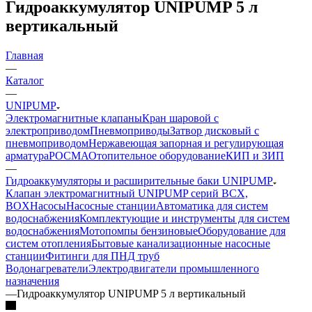
Гидроаккумулятор UNIPUMP 5 л
вертикальный
Главная
—
Каталог
—
UNIPUMP
Электромагнитные клапаны
Кран шаровой с
электроприводом
Пневмоприводы
Затвор дисковый с
пневмоприводом
Нержавеющая запорная и регулирующая
арматура
РОСМА
Отопительное оборудование
КИП и ЗИП
—
Гидроаккумуляторы и расширительные баки UNIPUMP
Клапан электромагнитный UNIPUMP серий BCX,
BOX
Насосы
Насосные станции
Автоматика для систем
водоснабжения
Комплектующие и инструменты для систем
водоснабжения
Мотопомпы бензиновые
Оборудование для
систем отопления
Бытовые канализационные насосные
станции
Фитинги для ПНД труб
Водонагреватели
Электродвигатели промышленного
назначения
—
Гидроаккумулятор UNIPUMP 5 л вертикальный