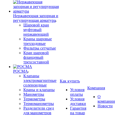
Нержавеющая запорная и
регулирующая арматура
Шаровой кран
муфтовый
нержавеющий
Краны шаровые
трехходовые
Фильтры сетчатые
Кран шаровой
фланцевый
трехсоставной
РОСМА
Клапаны
электромагнитные
Как купить
соленоидные
Компания
Краны и клапаны
Условия
Манометры
оплаты
О
Термометры
Условия
компании
Термоманометры
доставки
Новости
Разделители сред
Гарантия
для манометров
на товар