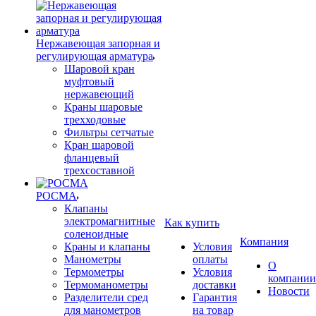
Нержавеющая запорная и
регулирующая арматура
Шаровой кран
муфтовый
нержавеющий
Краны шаровые
трехходовые
Фильтры сетчатые
Кран шаровой
фланцевый
трехсоставной
РОСМА
Клапаны
электромагнитные
Как купить
соленоидные
Компания
Краны и клапаны
Условия
Манометры
оплаты
О
Термометры
Условия
компании
Термоманометры
доставки
Новости
Разделители сред
Гарантия
для манометров
на товар