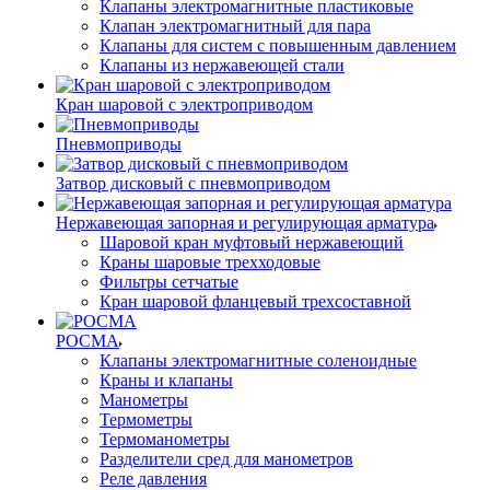
Клапаны электромагнитные пластиковые
Клапан электромагнитный для пара
Клапаны для систем с повышенным давлением
Клапаны из нержавеющей стали
Кран шаровой с электроприводом
Пневмоприводы
Затвор дисковый с пневмоприводом
Нержавеющая запорная и регулирующая арматура
Шаровой кран муфтовый нержавеющий
Краны шаровые трехходовые
Фильтры сетчатые
Кран шаровой фланцевый трехсоставной
РОСМА
Клапаны электромагнитные соленоидные
Краны и клапаны
Манометры
Термометры
Термоманометры
Разделители сред для манометров
Реле давления