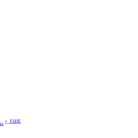
+ ЕЩЕ
ты