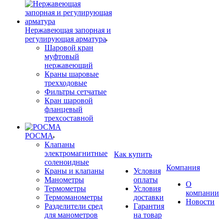
Нержавеющая запорная и
регулирующая арматура
Шаровой кран
муфтовый
нержавеющий
Краны шаровые
трехходовые
Фильтры сетчатые
Кран шаровой
фланцевый
трехсоставной
РОСМА
Клапаны
электромагнитные
Как купить
соленоидные
Компания
Краны и клапаны
Условия
Манометры
оплаты
О
Термометры
Условия
компании
Термоманометры
доставки
Новости
Разделители сред
Гарантия
для манометров
на товар