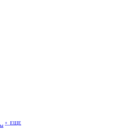
+ ЕЩЕ
ты