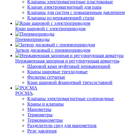
Клапаны электромагнитные пластиковые
Клапан электромагнитный для пара
Клапаны для систем с повышенным давлением
Клапаны из нержавеющей стали
Кран шаровой с электроприводом
Пневмоприводы
Затвор дисковый с пневмоприводом
Нержавеющая запорная и регулирующая арматура
Шаровой кран муфтовый нержавеющий
Краны шаровые трехходовые
Фильтры сетчатые
Кран шаровой фланцевый трехсоставной
РОСМА
Клапаны электромагнитные соленоидные
Краны и клапаны
Манометры
Термометры
Термоманометры
Разделители сред для манометров
Реле давления