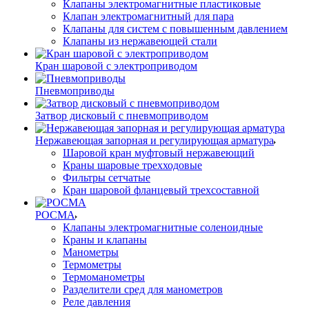
Клапаны электромагнитные пластиковые
Клапан электромагнитный для пара
Клапаны для систем с повышенным давлением
Клапаны из нержавеющей стали
Кран шаровой с электроприводом
Пневмоприводы
Затвор дисковый с пневмоприводом
Нержавеющая запорная и регулирующая арматура
Шаровой кран муфтовый нержавеющий
Краны шаровые трехходовые
Фильтры сетчатые
Кран шаровой фланцевый трехсоставной
РОСМА
Клапаны электромагнитные соленоидные
Краны и клапаны
Манометры
Термометры
Термоманометры
Разделители сред для манометров
Реле давления