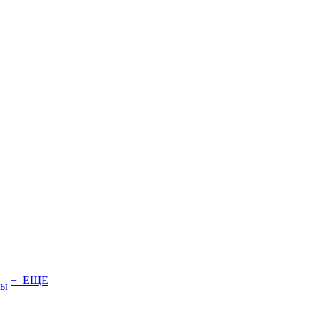
+ ЕЩЕ
ты