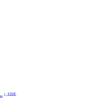
+ ЕЩЕ
ты