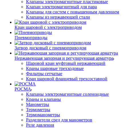
Клапаны электромагнитные пластиковые
Клапан электромагнитный для пара
Клапаны для систем с повышенным давлением
Клапаны из нержавеющей стали
Кран шаровой с электроприводом
Пневмоприводы
Затвор дисковый с пневмоприводом
Нержавеющая запорная и регулирующая арматура
Шаровой кран муфтовый нержавеющий
Краны шаровые трехходовые
Фильтры сетчатые
Кран шаровой фланцевый трехсоставной
РОСМА
Клапаны электромагнитные соленоидные
Краны и клапаны
Манометры
Термометры
Термоманометры
Разделители сред для манометров
Реле давления