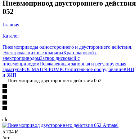
Пневмопривод двустороннего действия
052
Главная
—
Каталог
—
Пневмоприводы одностороннего и двустороннего действия
Электромагнитные клапаны
Кран шаровой с
электроприводом
Затвор дисковый с
пневмоприводом
Нержавеющая запорная и регулирующая
арматура
РОСМА
UNIPUMP
Отопительное оборудование
КИП
и ЗИП
—
Пневмопривод двустороннего действия 052
5 704
₽
/шт