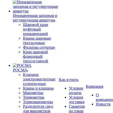
Нержавеющая запорная и
регулирующая арматура
Шаровой кран
муфтовый
нержавеющий
Краны шаровые
трехходовые
Фильтры сетчатые
Кран шаровой
фланцевый
трехсоставной
РОСМА
Клапаны
электромагнитные
Как купить
соленоидные
Компания
Краны и клапаны
Условия
Манометры
оплаты
О
Термометры
Условия
компании
Термоманометры
доставки
Новости
Разделители сред
Гарантия
для манометров
на товар