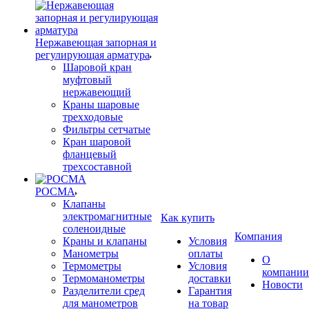
Нержавеющая запорная и
регулирующая арматура
Шаровой кран
муфтовый
нержавеющий
Краны шаровые
трехходовые
Фильтры сетчатые
Кран шаровой
фланцевый
трехсоставной
РОСМА
Клапаны
электромагнитные
Как купить
соленоидные
Компания
Краны и клапаны
Условия
Манометры
оплаты
О
Термометры
Условия
компании
Термоманометры
доставки
Новости
Разделители сред
Гарантия
для манометров
на товар