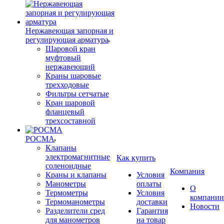
Нержавеющая запорная и
регулирующая арматура
Шаровой кран
муфтовый
нержавеющий
Краны шаровые
трехходовые
Фильтры сетчатые
Кран шаровой
фланцевый
трехсоставной
РОСМА
Клапаны
электромагнитные
Как купить
соленоидные
Компания
Краны и клапаны
Условия
Манометры
оплаты
О
Термометры
Условия
компании
Термоманометры
доставки
Новости
Разделители сред
Гарантия
для манометров
на товар