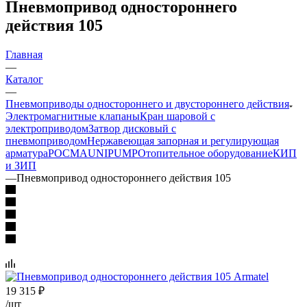
Пневмопривод одностороннего
действия 105
Главная
—
Каталог
—
Пневмоприводы одностороннего и двустороннего действия
Электромагнитные клапаны
Кран шаровой с
электроприводом
Затвор дисковый с
пневмоприводом
Нержавеющая запорная и регулирующая
арматура
РОСМА
UNIPUMP
Отопительное оборудование
КИП
и ЗИП
—
Пневмопривод одностороннего действия 105
19 315
₽
/шт