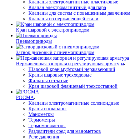
Клапаны электромагнитные пластиковые
Клапан электромагнитный для пара
Клапаны для систем с повышенным давлением
Клапаны из нержавеющей стали
Кран шаровой с электроприводом
Пневмоприводы
Затвор дисковый с пневмоприводом
Нержавеющая запорная и регулирующая арматура
Шаровой кран муфтовый нержавеющий
Краны шаровые трехходовые
Фильтры сетчатые
Кран шаровой фланцевый трехсоставной
РОСМА
Клапаны электромагнитные соленоидные
Краны и клапаны
Манометры
Термометры
Термоманометры
Разделители сред для манометров
Реле давления