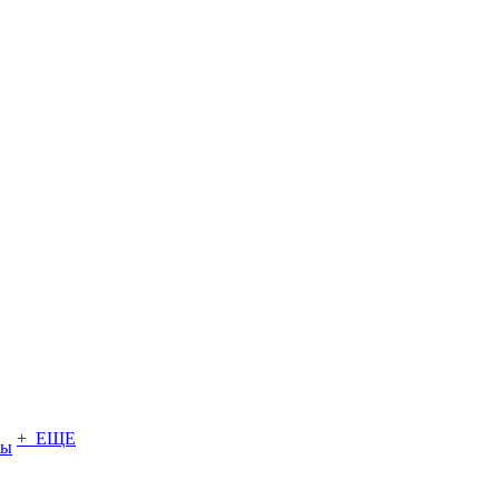
+ ЕЩЕ
ты