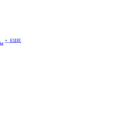
+ ЕЩЕ
ты