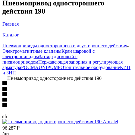
Пневмопривод одностороннего
действия 190
Главная
—
Каталог
—
Пневмоприводы одностороннего и двустороннего действия
Электромагнитные клапаны
Кран шаровой с
электроприводом
Затвор дисковый с
пневмоприводом
Нержавеющая запорная и регулирующая
арматура
РОСМА
UNIPUMP
Отопительное оборудование
КИП
и ЗИП
—
Пневмопривод одностороннего действия 190
96 287
₽
/шт