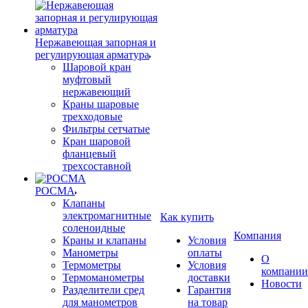
Нержавеющая запорная и
регулирующая арматура
Шаровой кран
муфтовый
нержавеющий
Краны шаровые
трехходовые
Фильтры сетчатые
Кран шаровой
фланцевый
трехсоставной
РОСМА
Клапаны
электромагнитные
Как купить
соленоидные
Компания
Краны и клапаны
Условия
Манометры
оплаты
О
Термометры
Условия
компании
Термоманометры
доставки
Новости
Разделители сред
Гарантия
для манометров
на товар